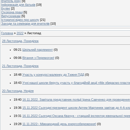
Вчитель року
[9]
Інформація для батьків
[19]
Булінг
[2]
Охорона праці
[5]
Випускникам
[5]
Історичні відео про школу
[21]
Заходи та семінари для вчителів
[10]
Головна
»
2022
»
Листопад
28 Листопада, Понеділок
09:21
Шкільний парлемент
(0)
09:06
Вітання з Перемогою!
(0)
21 Листопада, Понеділок
18:48
Участь у конкурсі малюнку до Тижня ПДД
(0)
18:43
Учні нашої школи беруть участь у благодійній акції «Ми збираємо пласти
20 Листопада, Неділя
19:40
16.11.2022. Завітала представник поліції Ірина Савченко для проведення 
19:36
15.11.2022 Сьогодні президент школи Артем Мартинюк завітав до 4-А кла
19:31
16.11.2022 Сьогодні Оксана Квачук - старший інспектор ювенальної преве
19:28
11.11.2022– Міжнародний день енергозбереження!
(0)