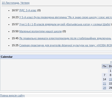
10 Листопада, Четвер
16:57
ЯДС 3-А клас
(0)
16:23
У 5-А класі була проведена вікторина "Як я знаю свою школу і своє місто
15:57
Учні 1-Б і 1-В класів відвідали музей «Батьківська хата» у селищі Шабо!
15:50
Маленькі волонтери нашої школи
(0)
15:45
Як правильно вмикати електроприлади після стабілізаційних відключень
15:25
Семінар-практикум для вчителів фізичної культури на тему: «НОВА
Calendar
«
Пн
Вт
1
7
8
14
15
21
22
28
29
Повна версія сайту