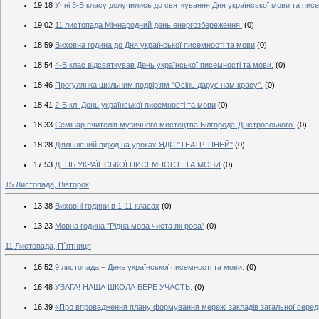
19:18
Учні 3-В класу долучились до святкування Дня української мови та писе
19:02
11 листопада Міжнародний день енергозбереження.
(0)
18:59
Виховна година до Дня української писемності та мови
(0)
18:54
4-В клас відсвяткував День української писемності та мови.
(0)
18:46
Прогулянка шкільним подвір‘ям "Осінь дарує нам красу".
(0)
18:41
2-Б кл. День української писемності та мови
(0)
18:33
Семінар вчителів музичного мистецтва Білгорода-Дністровського.
(0)
18:28
Діяльнісний підхід на уроках ЯДС "ТЕАТР ТІНЕЙ"
(0)
17:53
ДЕНЬ УКРАЇНСЬКОЇ ПИСЕМНОСТІ ТА МОВИ
(0)
15 Листопада, Вівторок
13:38
Виховні години в 1-11 класах
(0)
13:23
Мовна година "Рідна мова чиста як роса"
(0)
11 Листопада, П`ятниця
16:52
9 листопада – День української писемності та мови.
(0)
16:48
УВАГА! НАША ШКОЛА БЕРЕ УЧАСТЬ.
(0)
16:39
«Про впровадження плану формування мережі закладів загальної середн