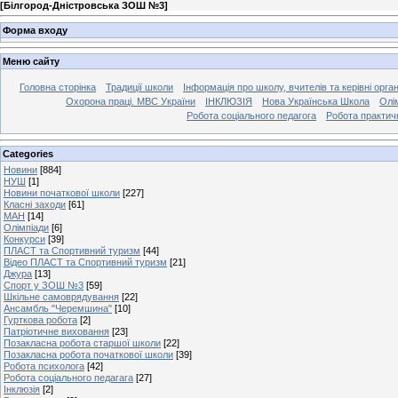
[
Білгород-Дністровська ЗОШ №3
]
Форма входу
Меню сайту
Головна сторінка
Традиції школи
Інформація про школу, вчителів та керівні орга
Охорона праці. МВС України
ІНКЛЮЗІЯ
Нова Українська Школа
Олі
Робота соціального педагога
Робота практич
Categories
Новини
[884]
НУШ
[1]
Новини початкової школи
[227]
Класні заходи
[61]
МАН
[14]
Олімпіади
[6]
Конкурси
[39]
ПЛАСТ та Спортивний туризм
[44]
Відео ПЛАСТ та Спортивний туризм
[21]
Джура
[13]
Спорт у ЗОШ №3
[59]
Шкільне самоврядування
[22]
Ансамбль "Черемшина"
[10]
Гурткова робота
[2]
Патріотичне виховання
[23]
Позакласна робота старшої школи
[22]
Позакласна робота початкової школи
[39]
Робота психолога
[42]
Робота соціального педагага
[27]
Інклюзія
[2]