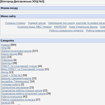
[
Білгород-Дністровська ЗОШ №3
]
Форма входу
Меню сайту
Головна сторінка
Традиції школи
Інформація про школу, вчителів та керівні орга
Охорона праці. МВС України
ІНКЛЮЗІЯ
Нова Українська Школа
Олі
Робота соціального педагога
Робота практич
Categories
Новини
[884]
НУШ
[1]
Новини початкової школи
[227]
Класні заходи
[61]
МАН
[14]
Олімпіади
[6]
Конкурси
[39]
ПЛАСТ та Спортивний туризм
[44]
Відео ПЛАСТ та Спортивний туризм
[21]
Джура
[13]
Спорт у ЗОШ №3
[59]
Шкільне самоврядування
[22]
Ансамбль "Черемшина"
[10]
Гурткова робота
[2]
Патріотичне виховання
[23]
Позакласна робота старшої школи
[22]
Позакласна робота початкової школи
[39]
Робота психолога
[42]
Робота соціального педагага
[27]
Інклюзія
[2]