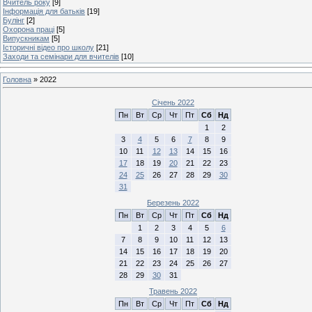
Вчитель року
[9]
Інформація для батьків
[19]
Булінг
[2]
Охорона праці
[5]
Випускникам
[5]
Історичні відео про школу
[21]
Заходи та семінари для вчителів
[10]
Головна
»
2022
Січень 2022
Пн
Вт
Ср
Чт
Пт
Сб
Нд
1
2
3
4
5
6
7
8
9
10
11
12
13
14
15
16
17
18
19
20
21
22
23
24
25
26
27
28
29
30
31
Березень 2022
Пн
Вт
Ср
Чт
Пт
Сб
Нд
1
2
3
4
5
6
7
8
9
10
11
12
13
14
15
16
17
18
19
20
21
22
23
24
25
26
27
28
29
30
31
Травень 2022
Пн
Вт
Ср
Чт
Пт
Сб
Нд