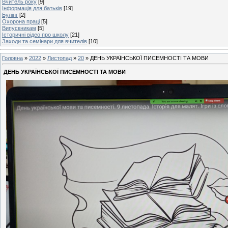
Вчитель року
[9]
Інформація для батьків
[19]
Булінг
[2]
Охорона праці
[5]
Випускникам
[5]
Історичні відео про школу
[21]
Заходи та семінари для вчителів
[10]
Головна
»
2022
»
Листопад
»
20
» ДЕНЬ УКРАЇНСЬКОЇ ПИСЕМНОСТІ ТА МОВИ
ДЕНЬ УКРАЇНСЬКОЇ ПИСЕМНОСТІ ТА МОВИ