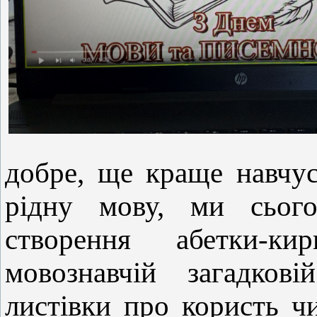
добре, ще краще навчу
рідну мову, ми сього
створення абетки-к
мовознавчій загадкові
листівки про користь ч