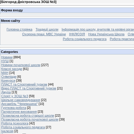
[
Білгород-Дністровська ЗОШ №3
]
Форма входу
Меню сайту
Головна сторінка
Традиції школи
Інформація про школу, вчителів та керівні орга
Охорона праці. МВС України
ІНКЛЮЗІЯ
Нова Українська Школа
Олі
Робота соціального педагога
Робота практич
Categories
Новини
[884]
НУШ
[1]
Новини початкової школи
[227]
Класні заходи
[61]
МАН
[14]
Олімпіади
[6]
Конкурси
[39]
ПЛАСТ та Спортивний туризм
[44]
Відео ПЛАСТ та Спортивний туризм
[21]
Джура
[13]
Спорт у ЗОШ №3
[59]
Шкільне самоврядування
[22]
Ансамбль "Черемшина"
[10]
Гурткова робота
[2]
Патріотичне виховання
[23]
Позакласна робота старшої школи
[22]
Позакласна робота початкової школи
[39]
Робота психолога
[42]
Робота соціального педагага
[27]
Інклюзія
[2]