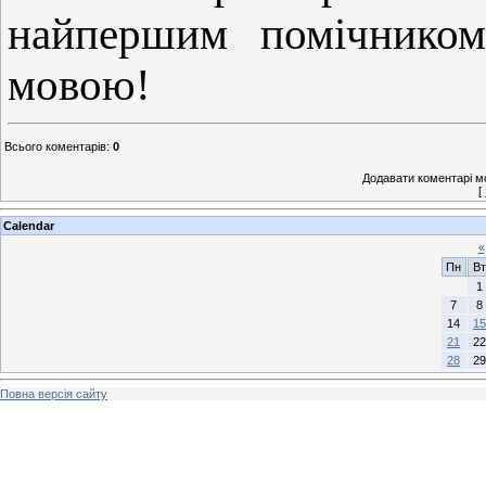
найпершим помічником
мовою!
Всього коментарів
:
0
Додавати коментарі м
[
Calendar
«
Пн
Вт
1
7
8
14
15
21
22
28
29
Повна версія сайту