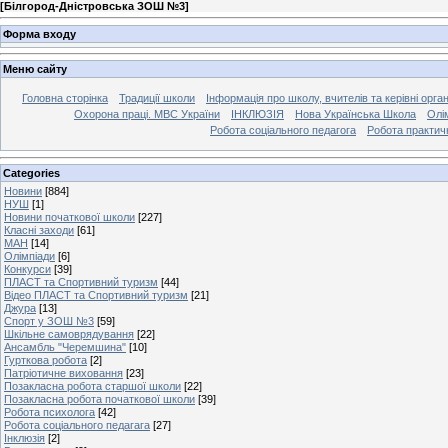
[
Білгород-Дністровська ЗОШ №3
]
Форма входу
Меню сайту
Головна сторінка
Традиції школи
Інформація про школу, вчителів та керівні орга
Охорона праці. МВС України
ІНКЛЮЗІЯ
Нова Українська Школа
Олі
Робота соціального педагога
Робота практич
Categories
Новини
[884]
НУШ
[1]
Новини початкової школи
[227]
Класні заходи
[61]
МАН
[14]
Олімпіади
[6]
Конкурси
[39]
ПЛАСТ та Спортивний туризм
[44]
Відео ПЛАСТ та Спортивний туризм
[21]
Джура
[13]
Спорт у ЗОШ №3
[59]
Шкільне самоврядування
[22]
Ансамбль "Черемшина"
[10]
Гурткова робота
[2]
Патріотичне виховання
[23]
Позакласна робота старшої школи
[22]
Позакласна робота початкової школи
[39]
Робота психолога
[42]
Робота соціального педагага
[27]
Інклюзія
[2]