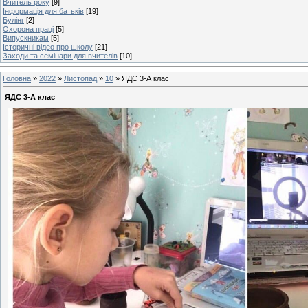
Вчитель року
[9]
Інформація для батьків
[19]
Булінг
[2]
Охорона праці
[5]
Випускникам
[5]
Історичні відео про школу
[21]
Заходи та семінари для вчителів
[10]
Головна
»
2022
»
Листопад
»
10
» ЯДС 3-А клас
ЯДС 3-А клас