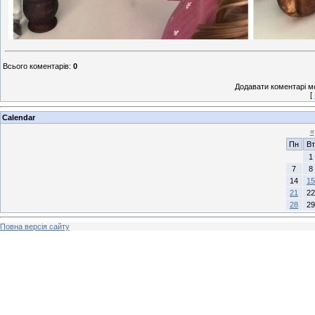
Всього коментарів
:
0
Додавати коментарі м
[
Calendar
«
Пн
Вт
1
7
8
14
15
21
22
28
29
Повна версія сайту