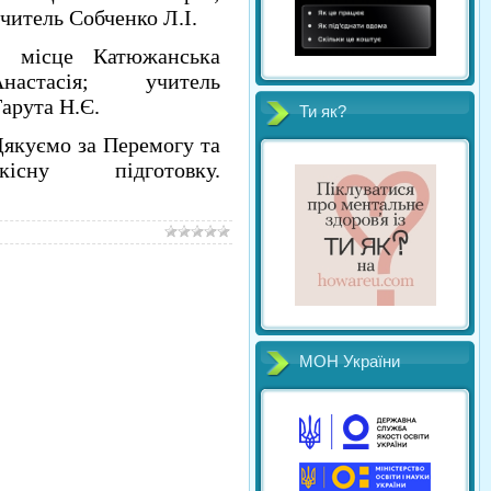
читель Собченко Л.І.
3 місце Катюжанська
Анастасія; учитель
арута Н.Є.
Ти як?
якуємо за Перемогу та
якісну підготовку.
МОН України