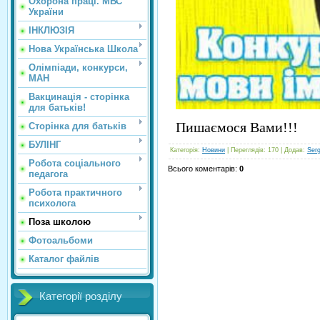
Охорона праці. МВС
України
ІНКЛЮЗІЯ
Нова Українська Школа
Олімпіади, конкурси,
МАН
Вакцинація - сторінка
для батьків!
Пишаємося Вами!!!
Сторінка для батьків
БУЛІНГ
Категорія
:
Новини
|
Переглядів
: 170 |
Додав
:
Ser
Робота соціального
Всього коментарів
:
0
педагога
Робота практичного
психолога
Поза школою
Фотоальбоми
Каталог файлів
Категорії розділу