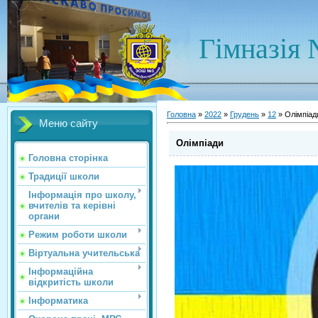
Гімназія 
Головна
»
2022
»
Грудень
»
12
» Олімпіад
Меню сайту
Олімпіади
Головна сторінка
Традиції школи
Інформація про школу,
вчителів та керівні
органи
Режим роботи школи
Віртуальна учительська
Інформаційна
відкритість школи
Інформатика