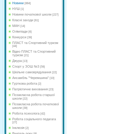
Новини
[884]
НУШ
[1]
Новини початкової школи
[227]
Класні заходи
[61]
МАН
[14]
Олімпіади
[6]
Конкурси
[39]
ПЛАСТ та Спортивний туризм
[44]
Відео ПЛАСТ та Спортивний
туризм
[21]
Джура
[13]
Спорт у ЗОШ №3
[59]
Шкільне самоврядування
[22]
Ансамбль "Черемшина"
[10]
Гурткова робота
[2]
Патріотичне виховання
[23]
Позакласна робота старшої
школи
[22]
Позакласна робота початкової
школи
[39]
Робота психолога
[42]
Робота соціального педагага
[27]
Інклюзія
[2]
Вчитель року
[9]