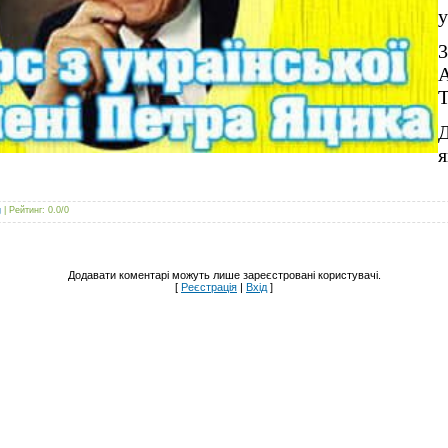
у
Т
Д
g
|
Рейтинг
:
0.0
/
0
Додавати коментарі можуть лише зареєстровані користувачі.
[
Реєстрація
|
Вхід
]