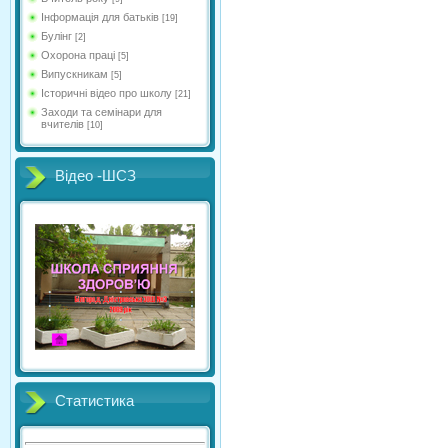
Інформація для батьків
[19]
Булінг
[2]
Охорона праці
[5]
Випускникам
[5]
Історичні відео про школу
[21]
Заходи та семінари для
вчителів
[10]
Відео -ШСЗ
Статистика