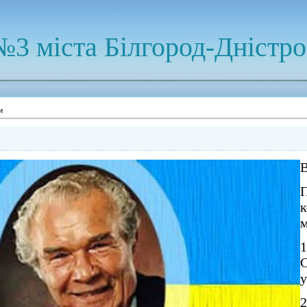
№3 міста Білгород-Дністр
и
к
м
С
у