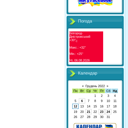
Погода
Білгород-
Дністровський
+
30°
C
Макс.:
+
32°
Мін.:
+
25°
Чт, 06.08.2026
Календар
«
Грудень 2022
»
Пн
Вт
Ср
Чт
Пт
Сб
Нд
1
2
3
4
5
6
7
8
9
10
11
12
13
14
15
16
17
18
19
20
21
22
23
24
25
26
27
28
29
30
31