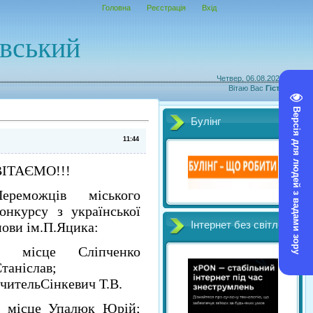
Головна
Реєстрація
Вхід
овський
Четвер, 06.08.2026, 11:26
Вітаю Вас
Гість
|
RSS
Версія для людей з вадами зору
Булінг
11:44
ВІТАЄМО!!!
Переможців міського
онкурсу з української
ови ім.П.Яцика:
Інтернет без світл
1 місце Сліпченко
таніслав;
чительСінкевич Т.В.
2 місце Упалюк Юрій;