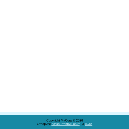
Copyright MyCorp © 2026
Створити
безкоштовний сайт
на
uCoz