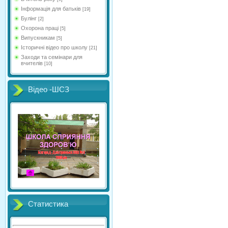
Інформація для батьків
[19]
Булінг
[2]
Охорона праці
[5]
Випускникам
[5]
Історичні відео про школу
[21]
Заходи та семінари для
вчителів
[10]
Відео -ШСЗ
Статистика