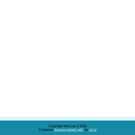
Copyright MyCorp © 2026
Створити
безкоштовний сайт
на
uCoz