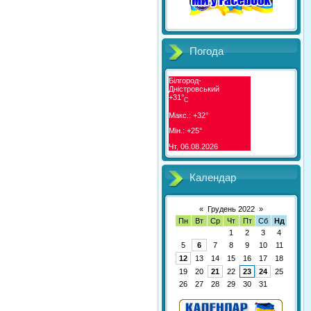
Погода
Білгород-
Дністровський
+
31°
C
Макс.:
+
32°
Мін.:
+
25°
Чт, 06.08.2026
Календар
«
Грудень 2022
»
Пн
Вт
Ср
Чт
Пт
Сб
Нд
1
2
3
4
5
6
7
8
9
10
11
12
13
14
15
16
17
18
19
20
21
22
23
24
25
26
27
28
29
30
31