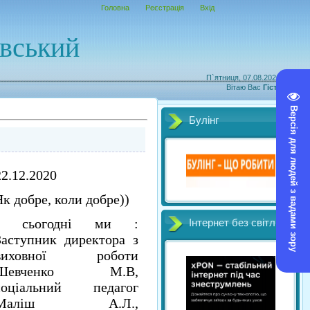
Головна
Реєстрація
Вхід
овський
П`ятниця, 07.08.2026, 03:27
Вітаю Вас
Гість
|
RSS
Версія для людей з вадами зору
Булінг
22.12.2020
Як добре, коли добре))
І сьогодні ми :
Інтернет без світл
Заступник директора з
виховної роботи
Шевченко М.В,
соціальний педагог
Маліш А.Л.,