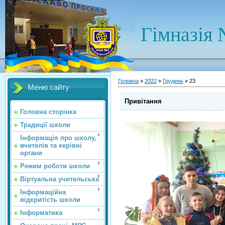
Гімназія 
Головна
»
2022
»
Грудень
»
23
Меню сайту
Привітання
Головна сторінка
Традиції школи
Інформація про школу,
вчителів та керівні
органи
Режим роботи школи
Віртуальна учительська
Інформаційна
відкритість школи
Інформатика