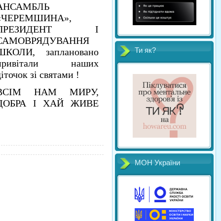
АНСАМБЛЬ
«ЧЕРЕМШИНА»,
ПРЕЗИДЕНТ І
САМОВРЯДУВАННЯ
ШКОЛИ, заплановано
Ти як?
привітали наших
діточок зі святами !
ВСІМ НАМ МИРУ,
ДОБРА І ХАЙ ЖИВЕ
МОН України