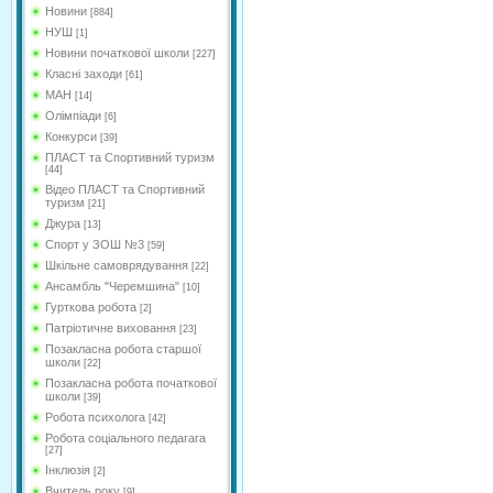
Новини
[884]
НУШ
[1]
Новини початкової школи
[227]
Класні заходи
[61]
МАН
[14]
Олімпіади
[6]
Конкурси
[39]
ПЛАСТ та Спортивний туризм
[44]
Відео ПЛАСТ та Спортивний
туризм
[21]
Джура
[13]
Спорт у ЗОШ №3
[59]
Шкільне самоврядування
[22]
Ансамбль "Черемшина"
[10]
Гурткова робота
[2]
Патріотичне виховання
[23]
Позакласна робота старшої
школи
[22]
Позакласна робота початкової
школи
[39]
Робота психолога
[42]
Робота соціального педагага
[27]
Інклюзія
[2]
Вчитель року
[9]