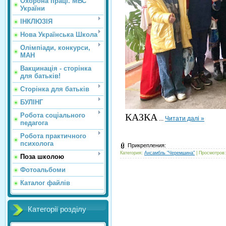
Охорона праці. МВС
України
ІНКЛЮЗІЯ
Нова Українська Школа
Олімпіади, конкурси,
МАН
Вакцинація - сторінка
для батьків!
Сторінка для батьків
БУЛІНГ
КАЗКА
Робота соціального
...
Читати далі »
педагога
Робота практичного
психолога
Прикрепления:
Категория:
Ансамбль "Черемшина"
| Просмотров:
Поза школою
Фотоальбоми
Каталог файлів
Категорії розділу