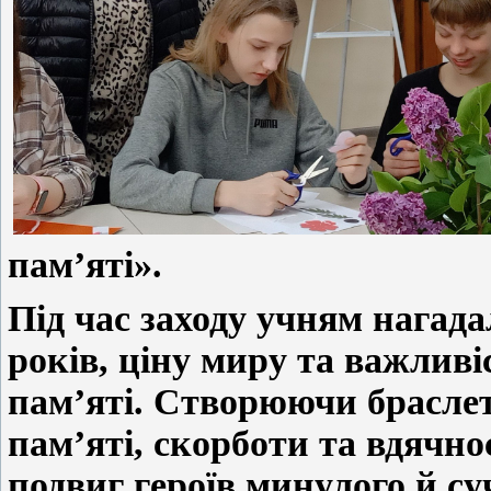
пам’яті».
Під час заходу учням нагада
років, ціну миру та важливі
пам’яті. Створюючи брасле
пам’яті, скорботи та вдячно
подвиг героїв минулого й су