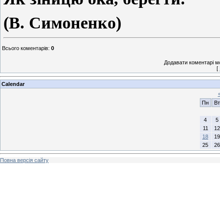
(В. Симоненко)
Всього коментарів
:
0
Додавати коментарі м
[
Calendar
Пн
Вт
4
5
11
12
18
19
25
26
Повна версія сайту