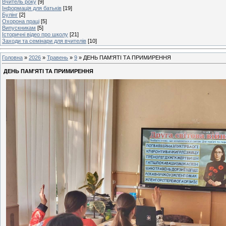
Вчитель року
[9]
Інформація для батьків
[19]
Булінг
[2]
Охорона праці
[5]
Випускникам
[5]
Історичні відео про школу
[21]
Заходи та семінари для вчителів
[10]
Головна
»
2026
»
Травень
»
9
» ДЕНЬ ПАМ'ЯТІ ТА ПРИМИРЕННЯ
ДЕНЬ ПАМ'ЯТІ ТА ПРИМИРЕННЯ