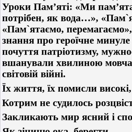
Уроки Пам’яті: «Ми пам’ята
потрібен, як вода…», «Пам`
«Пам`ятаємо, перемагаємо»,
знання про героїчне минуле
почуття патріотизму, мужно
вшанували хвилиною мовчан
світовій війні.
Їх життя, їх помисли високі,
Котрим не судилось розцвіс
Закликають мир ясний і спо
Як зіницю ока, берегти.