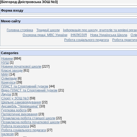
[
Білгород-Дністровська ЗОШ №3
]
Форма входу
Меню сайту
Головна сторінка
Традиції школи
Інформація про школу, вчителів та керівні орга
Охорона праці. МВС України
ІНКЛЮЗІЯ
Нова Українська Школа
Олі
Робота соціального педагога
Робота практич
Categories
Новини
[884]
НУШ
[1]
Новини початкової школи
[227]
Класні заходи
[61]
МАН
[14]
Олімпіади
[6]
Конкурси
[39]
ПЛАСТ та Спортивний туризм
[44]
Відео ПЛАСТ та Спортивний туризм
[21]
Джура
[13]
Спорт у ЗОШ №3
[59]
Шкільне самоврядування
[22]
Ансамбль "Черемшина"
[10]
Гурткова робота
[2]
Патріотичне виховання
[23]
Позакласна робота старшої школи
[22]
Позакласна робота початкової школи
[39]
Робота психолога
[42]
Робота соціального педагага
[27]
Інклюзія
[2]