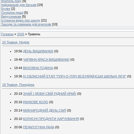
Вчитель року
[9]
Інформація для батьків
[19]
Булінг
[2]
Охорона праці
[5]
Випускникам
[5]
Історичні відео про школу
[21]
Заходи та семінари для вчителів
[10]
Головна
»
2026
»
Травень
24 Травня, Неділя
19:56
ДЕНЬ ВИШИВАНКИ
(0)
19:48
ЧАРІВНА КРАСА ВИШИВАНКИ
(0)
19:44
ВИХОВНА ГОДИНА
(0)
19:36
ІV ОБЛАСНИЙ ЕТАП "ПЛІЧ-О-ПЛІЧ ВСЕУКРАЇНСЬКІ ШКІЛЬНІ ЛІГИ"
(0)
18 Травня, Понеділок
20:19
ЗНАЙ І ЛЮБИ СВІЙ РІДНИЙ КРАЙ!
(0)
20:16
РАНКОВЕ КОЛО
(0)
20:14
МІЖНАРОДНИЙ ДЕНЬ СІМ'Ї
(0)
20:10
КОРИСНІ ПРОДУКТИ ХАРЧУВАННЯ
(0)
20:06
ПЕДАГОГІЧНА РАДА
(0)