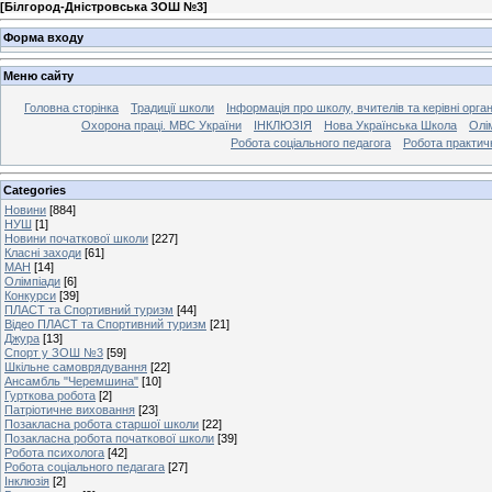
[
Білгород-Дністровська ЗОШ №3
]
Форма входу
Меню сайту
Головна сторінка
Традиції школи
Інформація про школу, вчителів та керівні орга
Охорона праці. МВС України
ІНКЛЮЗІЯ
Нова Українська Школа
Олі
Робота соціального педагога
Робота практич
Categories
Новини
[884]
НУШ
[1]
Новини початкової школи
[227]
Класні заходи
[61]
МАН
[14]
Олімпіади
[6]
Конкурси
[39]
ПЛАСТ та Спортивний туризм
[44]
Відео ПЛАСТ та Спортивний туризм
[21]
Джура
[13]
Спорт у ЗОШ №3
[59]
Шкільне самоврядування
[22]
Ансамбль "Черемшина"
[10]
Гурткова робота
[2]
Патріотичне виховання
[23]
Позакласна робота старшої школи
[22]
Позакласна робота початкової школи
[39]
Робота психолога
[42]
Робота соціального педагага
[27]
Інклюзія
[2]