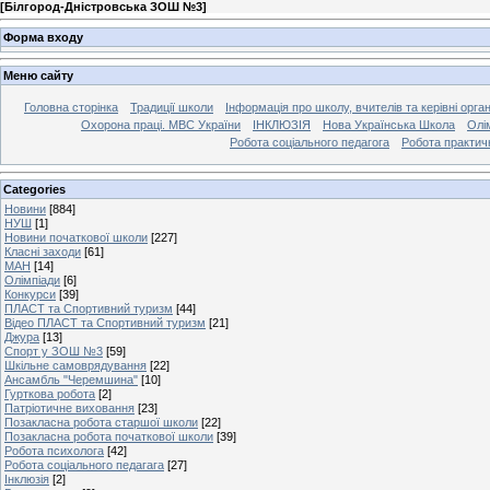
[
Білгород-Дністровська ЗОШ №3
]
Форма входу
Меню сайту
Головна сторінка
Традиції школи
Інформація про школу, вчителів та керівні орга
Охорона праці. МВС України
ІНКЛЮЗІЯ
Нова Українська Школа
Олі
Робота соціального педагога
Робота практич
Categories
Новини
[884]
НУШ
[1]
Новини початкової школи
[227]
Класні заходи
[61]
МАН
[14]
Олімпіади
[6]
Конкурси
[39]
ПЛАСТ та Спортивний туризм
[44]
Відео ПЛАСТ та Спортивний туризм
[21]
Джура
[13]
Спорт у ЗОШ №3
[59]
Шкільне самоврядування
[22]
Ансамбль "Черемшина"
[10]
Гурткова робота
[2]
Патріотичне виховання
[23]
Позакласна робота старшої школи
[22]
Позакласна робота початкової школи
[39]
Робота психолога
[42]
Робота соціального педагага
[27]
Інклюзія
[2]