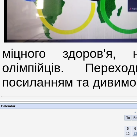
міцного здоров'я, 
олімпійців. Пере
посиланням та дивимо
Calendar
«
Пн
Вт
5
6
12
13