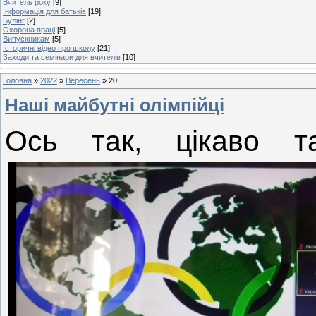
Вчитель року
[9]
Інформація для батьків
[19]
Булінг
[2]
Охорона праці
[5]
Випускникам
[5]
Історичні відео про школу
[21]
Заходи та семінари для вчителів
[10]
Головна
»
2022
»
Вересень
»
20
Наші майбутні олімпійці
Ось так, цікаво т