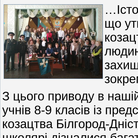
…Істо
що ут
козац
людин
захищ
зокре
З цього приводу в нашій
учнів 8-9 класів із пре
козацтва Білгород-Дніс
школярі дізналися багат