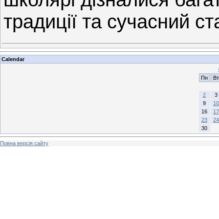
традиції та сучасний ст
Calendar
Пн
Вт
2
3
9
10
16
17
23
24
30
Повна версія сайту