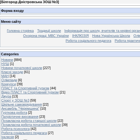
[
Білгород-Дністровська ЗОШ №3
]
Форма входу
Меню сайту
Головна сторінка
Традиції школи
Інформація про школу, вчителів та керівні орга
Охорона праці. МВС України
ІНКЛЮЗІЯ
Нова Українська Школа
Олі
Робота соціального педагога
Робота практич
Categories
Новини
[884]
НУШ
[1]
Новини початкової школи
[227]
Класні заходи
[61]
МАН
[14]
Олімпіади
[6]
Конкурси
[39]
ПЛАСТ та Спортивний туризм
[44]
Відео ПЛАСТ та Спортивний туризм
[21]
Джура
[13]
Спорт у ЗОШ №3
[59]
Шкільне самоврядування
[22]
Ансамбль "Черемшина"
[10]
Гурткова робота
[2]
Патріотичне виховання
[23]
Позакласна робота старшої школи
[22]
Позакласна робота початкової школи
[39]
Робота психолога
[42]
Робота соціального педагага
[27]
Інклюзія
[2]