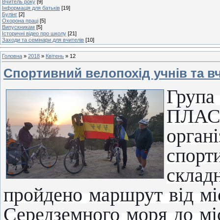
Вчитель року
[9]
Інформація для батьків
[19]
Булінг
[2]
Охорона праці
[5]
Випускникам
[5]
Історичні відео про школу
[21]
Заходи та семінари для вчителів
[10]
Головна
»
2018
»
Квітень
»
12
Спортивний велопохід учнів та в
Група
ПЛАСТ
орга
спор
скла
пройдено маршрут від мі
Середземного моря до мі