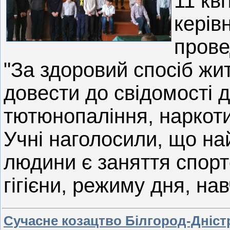
11 кв
керів
прове
"За здоровий спосіб жи
довести до свідомості д
тютюнопаління, наркоти
Учні наголосили, що на
людини є заняття спор
гігієни, режиму дня, на
Сучасне козацтво Білгород-Дніс