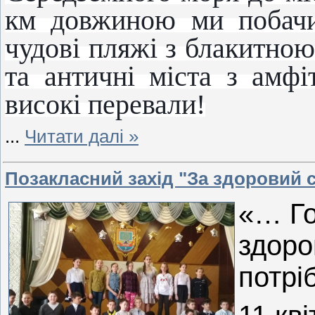
км довжиною ми побачи
чудові пляжі з блакитною
та античні міста з амфі
високі перевали!
...
Читати далі »
Позакласний захід "За здоровий с
«… Го
здоро
потрі