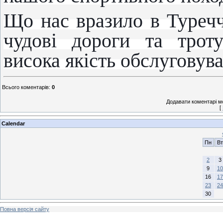
Що нас вразило в Туречч
чудові дороги та троту
висока якість обслуговува
Всього коментарів
:
0
Додавати коментарі м
[
Calendar
Пн
Вт
2
3
9
10
16
17
23
24
30
Повна версія сайту