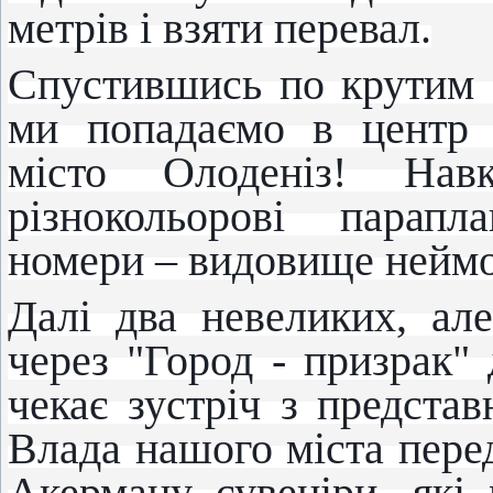
метрів і взяти перевал.
Спустившись по крутим 
ми попадаємо в центр
м
істо Олоденіз! На
різнокольорові парапл
номери – видовище неймо
Далі два невеликих, ал
через "Город - призрак" 
чекає зустріч з представ
Влада нашого міста пере
Акерману сувеніри, які