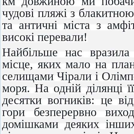
км довжиною ми побачи
чудові пляжі з блакитною
та античні міста з амфі
високі перевали!
Найбільше нас вразила
місце, яких мало на план
селищами Чірали і Олімп
моря. На одній ділянці ї
десятки вогників: це ві
гори безперервно вихо
домішками деяких інших