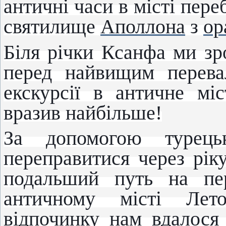
античні часи в місті пере
святилище
Аполлона
з
ор
Біля річки Ксанфа ми зр
перед найвищим перева
екскурсії в античне мі
вразив найбільше!
За допомогою турець
переправитися через рік
подальший путь на пе
античному місті Лето
відпочинку нам вдалося