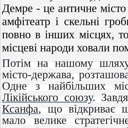
Демре - це античне місто
амфітеатр і скельні гроб
повно в інших місцях, то
місцеві народи ховали по
Потім на нашому шляху
місто-держава, розташов
Одне з найбільших міс
Лікійського союзу
. Завд
Ксанфа
, що відкриває ш
мало велике стратегічн