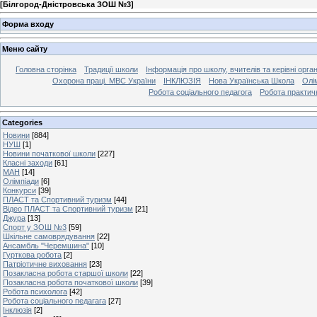
[
Білгород-Дністровська ЗОШ №3
]
Форма входу
Меню сайту
Головна сторінка
Традиції школи
Інформація про школу, вчителів та керівні орга
Охорона праці. МВС України
ІНКЛЮЗІЯ
Нова Українська Школа
Олі
Робота соціального педагога
Робота практич
Categories
Новини
[884]
НУШ
[1]
Новини початкової школи
[227]
Класні заходи
[61]
МАН
[14]
Олімпіади
[6]
Конкурси
[39]
ПЛАСТ та Спортивний туризм
[44]
Відео ПЛАСТ та Спортивний туризм
[21]
Джура
[13]
Спорт у ЗОШ №3
[59]
Шкільне самоврядування
[22]
Ансамбль "Черемшина"
[10]
Гурткова робота
[2]
Патріотичне виховання
[23]
Позакласна робота старшої школи
[22]
Позакласна робота початкової школи
[39]
Робота психолога
[42]
Робота соціального педагага
[27]
Інклюзія
[2]