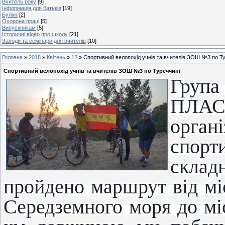
Вчитель року
[9]
Інформація для батьків
[19]
Булінг
[2]
Охорона праці
[5]
Випускникам
[5]
Історичні відео про школу
[21]
Заходи та семінари для вчителів
[10]
Головна
»
2018
»
Квітень
»
12
» Спортивний велопохід учнів та вчителів ЗОШ №3 по Т
Спортивний велопохід учнів та вчителів ЗОШ №3 по Туреччині
Група
ПЛАСТ
орга
спор
скла
пройдено маршрут від мі
Середземного моря до мі