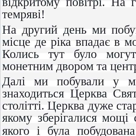
відкритому повітрі. На
темряві!
На другий день ми побу
місце де ріка впадає в м
Колись тут було могут
монетним двором та цент
Далі ми побували у мі
знаходиться Церква Свя
столітті. Церква дуже стар
якому зберігалися мощі 
якого і була побудована