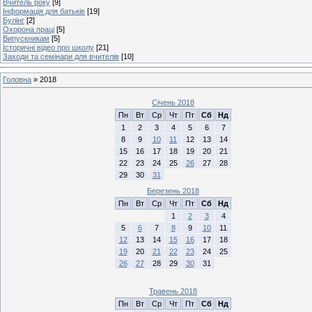
Вчитель року
[9]
Інформація для батьків
[19]
Булінг
[2]
Охорона праці
[5]
Випускникам
[5]
Історичні відео про школу
[21]
Заходи та семінари для вчителів
[10]
Головна
»
2018
Січень 2018
Пн
Вт
Ср
Чт
Пт
Сб
Нд
1
2
3
4
5
6
7
8
9
10
11
12
13
14
15
16
17
18
19
20
21
22
23
24
25
26
27
28
29
30
31
Березень 2018
Пн
Вт
Ср
Чт
Пт
Сб
Нд
1
2
3
4
5
6
7
8
9
10
11
12
13
14
15
16
17
18
19
20
21
22
23
24
25
26
27
28
29
30
31
Травень 2018
Пн
Вт
Ср
Чт
Пт
Сб
Нд