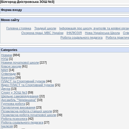
[
Білгород-Дністровська ЗОШ №3
]
Форма входу
Меню сайту
Головна сторінка
Традиції школи
Інформація про школу, вчителів та керівні орга
Охорона праці. МВС України
ІНКЛЮЗІЯ
Нова Українська Школа
Олі
Робота соціального педагога
Робота практич
Categories
Новини
[884]
НУШ
[1]
Новини початкової школи
[227]
Класні заходи
[61]
МАН
[14]
Олімпіади
[6]
Конкурси
[39]
ПЛАСТ та Спортивний туризм
[44]
Відео ПЛАСТ та Спортивний туризм
[21]
Джура
[13]
Спорт у ЗОШ №3
[59]
Шкільне самоврядування
[22]
Ансамбль "Черемшина"
[10]
Гурткова робота
[2]
Патріотичне виховання
[23]
Позакласна робота старшої школи
[22]
Позакласна робота початкової школи
[39]
Робота психолога
[42]
Робота соціального педагага
[27]
Інклюзія
[2]