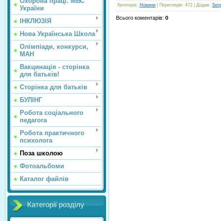
Охорона праці. МВС
Категорія
:
Новини
|
Переглядів
: 472 |
Додав
:
Ser
України
Всього коментарів
:
0
ІНКЛЮЗІЯ
Нова Українська Школа
Олімпіади, конкурси,
МАН
Вакцинація - сторінка
для батьків!
Сторінка для батьків
БУЛІНГ
Робота соціального
педагога
Робота практичного
психолога
Поза школою
Фотоальбоми
Каталог файлів
Категорії розділу