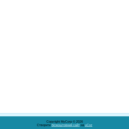
Copyright MyCorp © 2026
Створити
безкоштовний сайт
на
uCoz