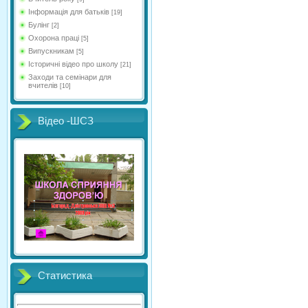
Інформація для батьків
[19]
Булінг
[2]
Охорона праці
[5]
Випускникам
[5]
Історичні відео про школу
[21]
Заходи та семінари для
вчителів
[10]
Відео -ШСЗ
Статистика