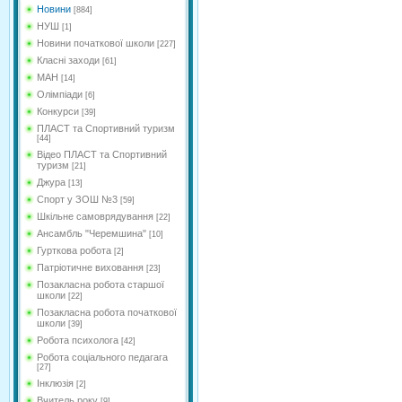
Новини
[884]
НУШ
[1]
Новини початкової школи
[227]
Класні заходи
[61]
МАН
[14]
Олімпіади
[6]
Конкурси
[39]
ПЛАСТ та Спортивний туризм
[44]
Відео ПЛАСТ та Спортивний
туризм
[21]
Джура
[13]
Спорт у ЗОШ №3
[59]
Шкільне самоврядування
[22]
Ансамбль "Черемшина"
[10]
Гурткова робота
[2]
Патріотичне виховання
[23]
Позакласна робота старшої
школи
[22]
Позакласна робота початкової
школи
[39]
Робота психолога
[42]
Робота соціального педагага
[27]
Інклюзія
[2]
Вчитель року
[9]