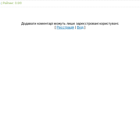
g
|
Рейтинг
:
0.0
/
0
Додавати коментарі можуть лише зареєстровані користувачі.
[
Реєстрація
|
Вхід
]