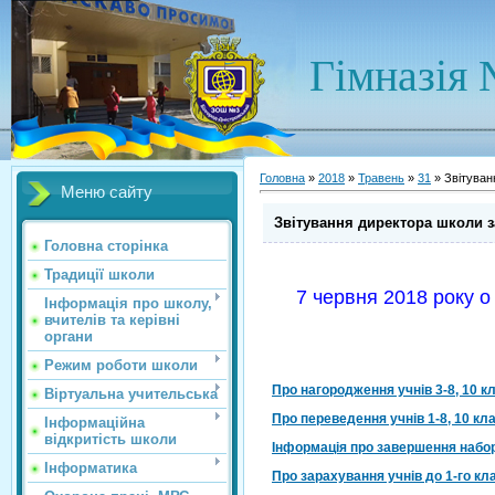
Гімназія 
Головна
»
2018
»
Травень
»
31
» Звітуван
Меню сайту
Звітування директора школи з
Головна сторінка
Традиції школи
7 червня 2018 року о
Інформація про школу,
вчителів та керівні
органи
Режим роботи школи
Про нагородження учнів 3-8, 10 к
Віртуальна учительська
Про переведення учнів 1-8, 10 кл
Інформаційна
відкритість школи
Інформація про завершення набору
Інформатика
Про зарахування учнів до 1-го к