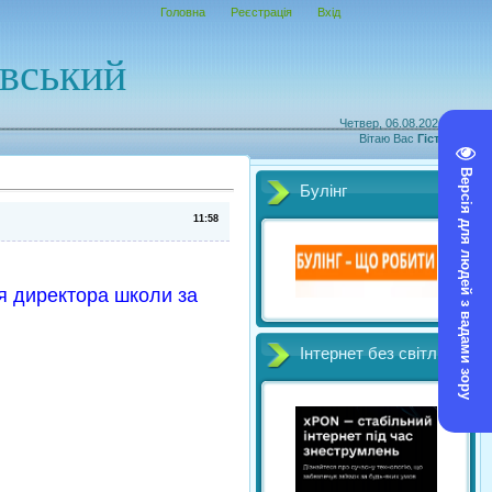
Головна
Реєстрація
Вхід
овський
Четвер, 06.08.2026, 09:29
Вітаю Вас
Гість
|
RSS
Версія для людей з вадами зору
Булінг
11:58
ня директора школи за
Інтернет без світл