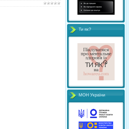
Ти як?
МОН України