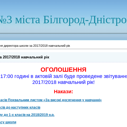
№3 міста Білгород-Дністр
ня директора школи за 2017/2018 навчальний рік
а 2017/2018 навчальний рік
ОГОЛОШЕННЯ
 17:00 годині в актовій залі буде проведене звітуван
2017/2018 навчальний рік!
Накази:
ласів Похвальним листом «За високі досягнення у навчанні»
асів до наступних класів
 до 1-х класів на 2018/2019 н.р.
ласу школи