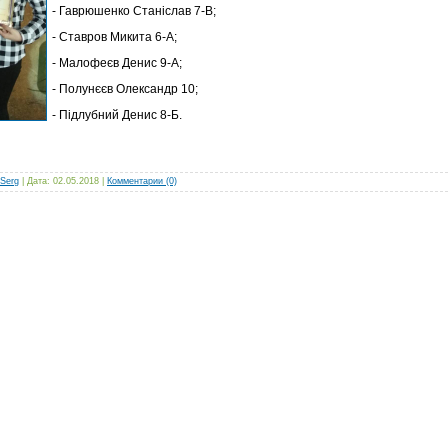
- Гаврюшенко Станіслав 7-В;
- Ставров Микита 6-А;
- Малофеєв Денис 9-А;
- Полунєєв Олександр 10;
- Підлубний Денис 8-Б.
Serg
| Дата:
02.05.2018
|
Комментарии (0)