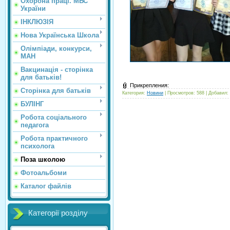
Охорона праці. МВС
України
ІНКЛЮЗІЯ
Нова Українська Школа
Олімпіади, конкурси,
МАН
Вакцинація - сторінка
для батьків!
Прикрепления:
Сторінка для батьків
Категория:
Новини
| Просмотров: 588 | Добавил:
БУЛІНГ
Робота соціального
педагога
Робота практичного
психолога
Поза школою
Фотоальбоми
Каталог файлів
Категорії розділу