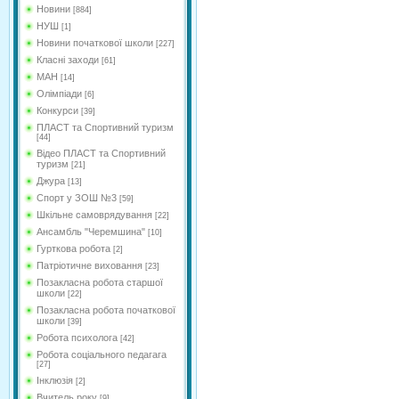
Новини
[884]
НУШ
[1]
Новини початкової школи
[227]
Класні заходи
[61]
МАН
[14]
Олімпіади
[6]
Конкурси
[39]
ПЛАСТ та Спортивний туризм
[44]
Відео ПЛАСТ та Спортивний
туризм
[21]
Джура
[13]
Спорт у ЗОШ №3
[59]
Шкільне самоврядування
[22]
Ансамбль "Черемшина"
[10]
Гурткова робота
[2]
Патріотичне виховання
[23]
Позакласна робота старшої
школи
[22]
Позакласна робота початкової
школи
[39]
Робота психолога
[42]
Робота соціального педагага
[27]
Інклюзія
[2]
Вчитель року
[9]