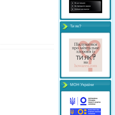
Ти як?
МОН України