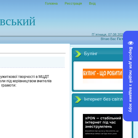
Головна
Реєстрація
Вхід
овський
П`ятниця, 07.08.2026, 03:30
Вітаю Вас
Гість
|
RSS
Версія для людей з вадами зору
Булінг
-ужиткової творчості в МЦДТ
коли під керівництвом вчителів
 грамоти:
Інтернет без світл