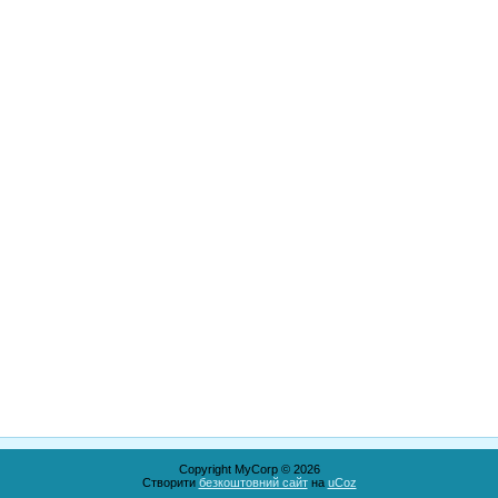
Copyright MyCorp © 2026
Створити
безкоштовний сайт
на
uCoz