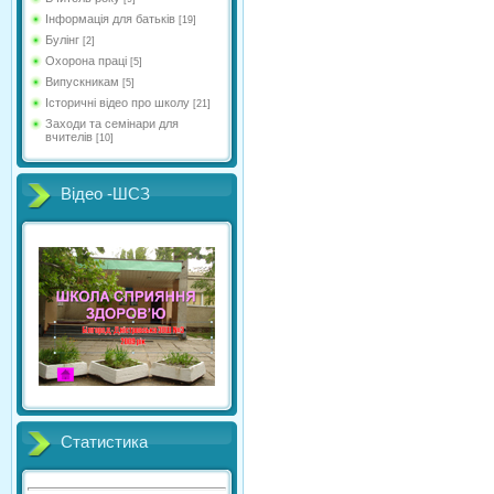
Інформація для батьків
[19]
Булінг
[2]
Охорона праці
[5]
Випускникам
[5]
Історичні відео про школу
[21]
Заходи та семінари для
вчителів
[10]
Відео -ШСЗ
Статистика