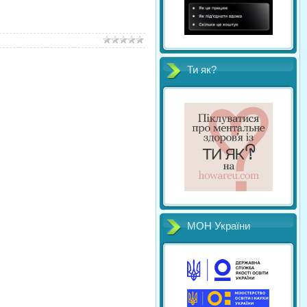
Ти як?
МОН України