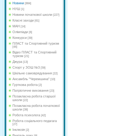
Новини
[884]
НУШ
[1]
Новини початкової школи
[227]
Класні заходи
[61]
МАН
[14]
Олімпіади
[6]
Конкурси
[39]
ПЛАСТ та Спортивний туризм
[44]
Відео ПЛАСТ та Спортивний
туризм
[21]
Джура
[13]
Спорт у ЗОШ №3
[59]
Шкільне самоврядування
[22]
Ансамбль "Черемшина"
[10]
Гурткова робота
[2]
Патріотичне виховання
[23]
Позакласна робота старшої
школи
[22]
Позакласна робота початкової
школи
[39]
Робота психолога
[42]
Робота соціального педагага
[27]
Інклюзія
[2]
Вчитель року
[9]