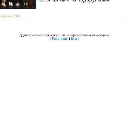
g
|
Рейтинг
:
0.0
/
0
Додавати коментарі можуть лише зареєстровані користувачі.
[
Реєстрація
|
Вхід
]