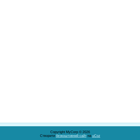
Copyright MyCorp © 2026
Створити
безкоштовний сайт
на
uCoz