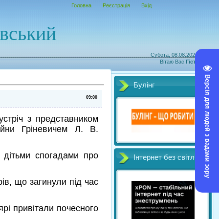
Головна
Реєстрація
Вхід
овський
Субота, 08.08.2026, 21:14
Вітаю Вас
Гість
|
RSS
Версія для людей з вадами зору
Булінг
09:00
зустріч з представником
ійни Гріневичем Л. В.
 дітьми спогадами про
Інтернет без світл
ів, що загинули під час
рі привітали почесного