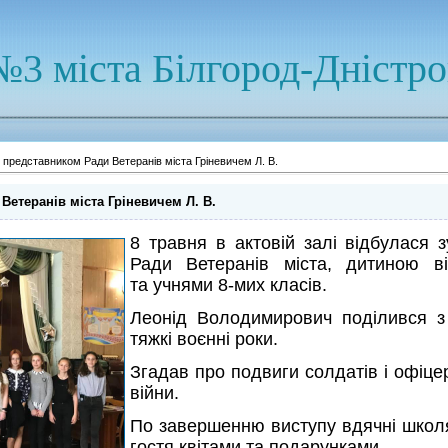
№3 міста Білгород-Дністр
з представником Ради Ветеранів міста Гріневичем Л. В.
Ветеранів міста Гріневичем Л. В.
8 травня в актовій залі відбулася 
Ради Ветеранів міста, дитиною в
та учнями 8-мих класів.
Леонід Володимирович поділився з
тяжкі воєнні роки.
Згадав про подвиги солдатів і офіцер
війни.
По завершенню виступу вдячні школя
гостя квітами та подарунками.