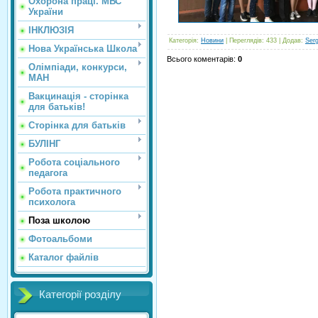
Охорона праці. МВС
України
ІНКЛЮЗІЯ
Категорія
:
Новини
|
Переглядів
: 433 |
Додав
:
Ser
Нова Українська Школа
Всього коментарів
:
0
Олімпіади, конкурси,
МАН
Вакцинація - сторінка
для батьків!
Сторінка для батьків
БУЛІНГ
Робота соціального
педагога
Робота практичного
психолога
Поза школою
Фотоальбоми
Каталог файлів
Категорії розділу