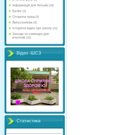
Інформація для батьків
[19]
Булінг
[2]
Охорона праці
[5]
Випускникам
[5]
Історичні відео про школу
[21]
Заходи та семінари для
вчителів
[10]
Відео -ШСЗ
Статистика