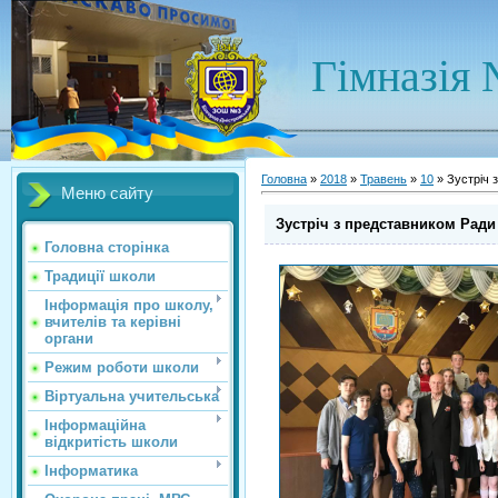
Гімназія 
Головна
»
2018
»
Травень
»
10
» Зустріч 
Меню сайту
Зустріч з представником Ради 
Головна сторінка
Традиції школи
Інформація про школу,
вчителів та керівні
органи
Режим роботи школи
Віртуальна учительська
Інформаційна
відкритість школи
Інформатика