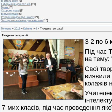
Вчитель року
[9]
Інформація для батьків
[19]
Булінг
[2]
Охорона праці
[5]
Випускникам
[5]
Історичні відео про школу
[21]
Заходи та семінари для вчителів
[10]
Головна
»
2018
»
Квітень
»
6
» Тиждень географії
Тиждень географії
З 2 по 6
Під час 
на тему: 
Свої твор
виявили 
колажів 
Учителем
інтелект
7-мих класів, під час проведення яко