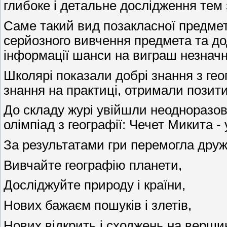
глибоке і детальне дослідження тем з
Саме такий вид позакласної предмет
серйозного вивчення предмета та до
інформації шанси на виграш незначн
Школярі показали добрі знання з гео
знання на практиці, отримали позити
До складу журі увійшли неодноразові
олімпіад з географії: Чечет Микита - 
За результатами гри перемогла друж
Вивчайте географію планети,
Досліджуйте природу і країни,
Нових бажаєм пошуків і злетів,
Нових відкрить і сходжень на верши