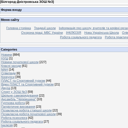
[
Білгород-Дністровська ЗОШ №3
]
Форма входу
Меню сайту
Головна сторінка
Традиції школи
Інформація про школу, вчителів та керівні орга
Охорона праці. МВС України
ІНКЛЮЗІЯ
Нова Українська Школа
Олі
Робота соціального педагога
Робота практич
Categories
Новини
[884]
НУШ
[1]
Новини початкової школи
[227]
Класні заходи
[61]
МАН
[14]
Олімпіади
[6]
Конкурси
[39]
ПЛАСТ та Спортивний туризм
[44]
Відео ПЛАСТ та Спортивний туризм
[21]
Джура
[13]
Спорт у ЗОШ №3
[59]
Шкільне самоврядування
[22]
Ансамбль "Черемшина"
[10]
Гурткова робота
[2]
Патріотичне виховання
[23]
Позакласна робота старшої школи
[22]
Позакласна робота початкової школи
[39]
Робота психолога
[42]
Робота соціального педагага
[27]
Інклюзія
[2]