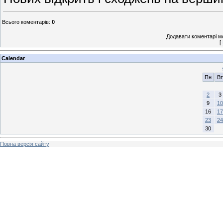
Всього коментарів
:
0
Додавати коментарі м
[
Calendar
Пн
Вт
2
3
9
10
16
17
23
24
30
Повна версія сайту