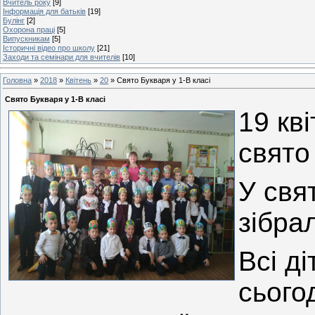
Вчитель року
[9]
Інформація для батьків
[19]
Булінг
[2]
Охорона праці
[5]
Випускникам
[5]
Історичні відео про школу
[21]
Заходи та семінари для вчителів
[10]
Головна
»
2018
»
Квітень
»
20
» Свято Букваря у 1-В класі
Свято Букваря у 1-В класі
19 кві
свято
У свя
зібрал
Всі д
сього