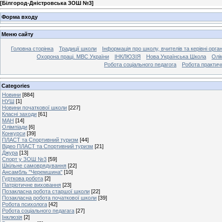
[
Білгород-Дністровська ЗОШ №3
]
Форма входу
Меню сайту
Головна сторінка
Традиції школи
Інформація про школу, вчителів та керівні орга
Охорона праці. МВС України
ІНКЛЮЗІЯ
Нова Українська Школа
Олі
Робота соціального педагога
Робота практич
Categories
Новини
[884]
НУШ
[1]
Новини початкової школи
[227]
Класні заходи
[61]
МАН
[14]
Олімпіади
[6]
Конкурси
[39]
ПЛАСТ та Спортивний туризм
[44]
Відео ПЛАСТ та Спортивний туризм
[21]
Джура
[13]
Спорт у ЗОШ №3
[59]
Шкільне самоврядування
[22]
Ансамбль "Черемшина"
[10]
Гурткова робота
[2]
Патріотичне виховання
[23]
Позакласна робота старшої школи
[22]
Позакласна робота початкової школи
[39]
Робота психолога
[42]
Робота соціального педагага
[27]
Інклюзія
[2]