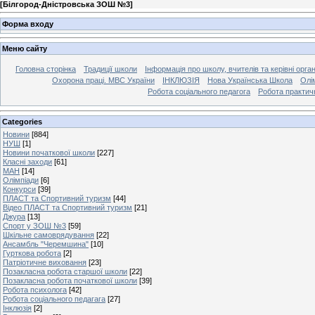
[
Білгород-Дністровська ЗОШ №3
]
Форма входу
Меню сайту
Головна сторінка
Традиції школи
Інформація про школу, вчителів та керівні орга
Охорона праці. МВС України
ІНКЛЮЗІЯ
Нова Українська Школа
Олі
Робота соціального педагога
Робота практич
Categories
Новини
[884]
НУШ
[1]
Новини початкової школи
[227]
Класні заходи
[61]
МАН
[14]
Олімпіади
[6]
Конкурси
[39]
ПЛАСТ та Спортивний туризм
[44]
Відео ПЛАСТ та Спортивний туризм
[21]
Джура
[13]
Спорт у ЗОШ №3
[59]
Шкільне самоврядування
[22]
Ансамбль "Черемшина"
[10]
Гурткова робота
[2]
Патріотичне виховання
[23]
Позакласна робота старшої школи
[22]
Позакласна робота початкової школи
[39]
Робота психолога
[42]
Робота соціального педагага
[27]
Інклюзія
[2]