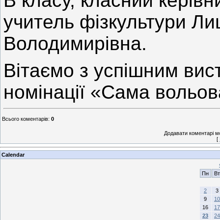
В класу, класний керівн
учитель фізкультури Л
Володимирівна.
Вітаємо з успішним вис
номінації «Сама вольова
Всього коментарів
:
0
Додавати коментарі м
[
Calendar
Пн
Вт
2
3
9
10
16
17
23
24