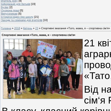
Вчитель року
[9]
Інформація для батьків
[19]
Булінг
[2]
Охорона праці
[5]
Випускникам
[5]
Історичні відео про школу
[21]
Заходи та семінари для вчителів
[10]
Головна
»
2018
»
Квітень
»
23
» Спортивні змагання «Тато, мама, я – спортивна сім’я»
Спортивні змагання «Тато, мама, я – спортивна сім’я»
21 кв
аграр
прово
«Тато
Від н
сім‘я