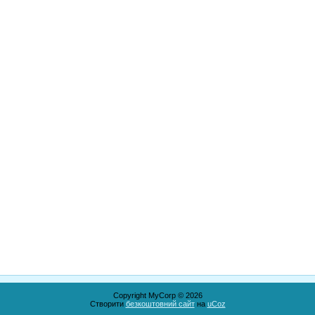
Copyright MyCorp © 2026
Створити
безкоштовний сайт
на
uCoz