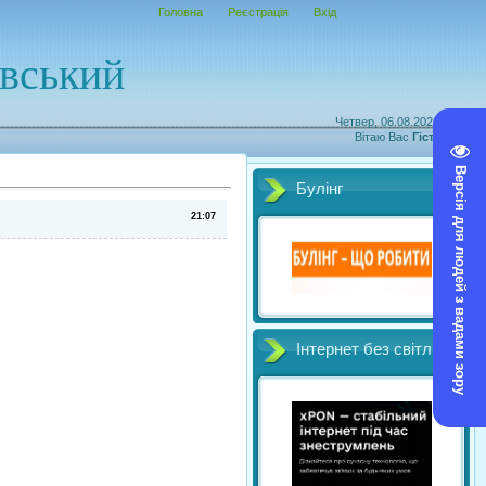
Головна
Реєстрація
Вхід
овський
Четвер, 06.08.2026, 15:06
Вітаю Вас
Гість
|
RSS
Версія для людей з вадами зору
Булінг
21:07
Інтернет без світл