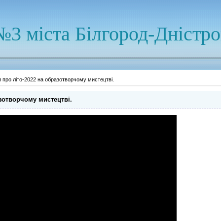
№3 міста Білгород-Дністр
 про літо-2022 на образотворчому мистецтві.
азотворчому мистецтві.