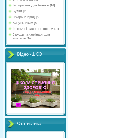
Інформація для батьків
[19]
Булінг
[2]
Охорона праці
[5]
Випускникам
[5]
Історичні відео про школу
[21]
Заходи та семінари для
вчителів
[10]
Відео -ШСЗ
Статистика