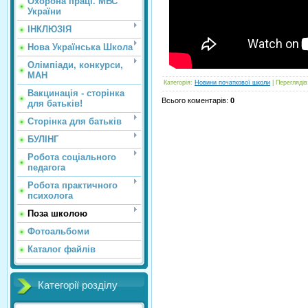
Охорона праці. МВС
України
ІНКЛЮЗІЯ
Нова Українська Школа
Олімпіади, конкурси,
МАН
Категорія
:
Новини початкової школи
|
Переглядів
Вакцинація - сторінка
Всього коментарів
:
0
для батьків!
Сторінка для батьків
БУЛІНГ
Робота соціального
педагога
Робота практичного
психолога
Поза школою
Фотоальбоми
Каталог файлів
Категорії розділу