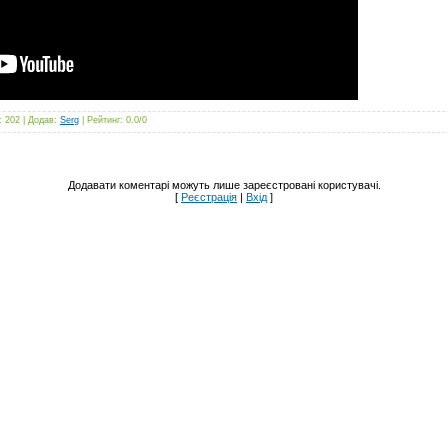
: 202 |
Додав
:
Serg
|
Рейтинг
:
0.0
/
0
Додавати коментарі можуть лише зареєстровані користувачі.
[
Реєстрація
|
Вхід
]