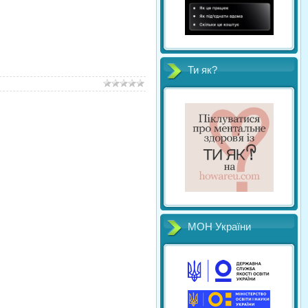
Ти як?
МОН України