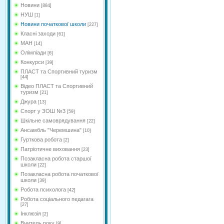
Новини
[884]
НУШ
[1]
Новини початкової школи
[227]
Класні заходи
[61]
МАН
[14]
Олімпіади
[6]
Конкурси
[39]
ПЛАСТ та Спортивний туризм
[44]
Відео ПЛАСТ та Спортивний
туризм
[21]
Джура
[13]
Спорт у ЗОШ №3
[59]
Шкільне самоврядування
[22]
Ансамбль "Черемшина"
[10]
Гурткова робота
[2]
Патріотичне виховання
[23]
Позакласна робота старшої
школи
[22]
Позакласна робота початкової
школи
[39]
Робота психолога
[42]
Робота соціального педагага
[27]
Інклюзія
[2]
Вчитель року
[9]