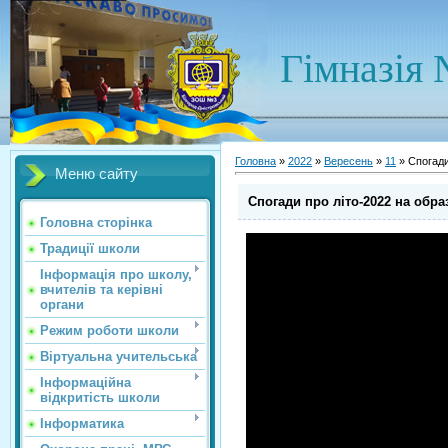
Гімназія 
Головна
»
2022
»
Вересень
»
11
» Спогади
Меню сайту
Спогади про літо-2022 на обр
Головна сторінка
Традиції школи
Інформація про школу,
вчителів та керівні
органи
Режим роботи школи
Віртуальна учительська
Інформаційна
відкритість школи
Інформатика