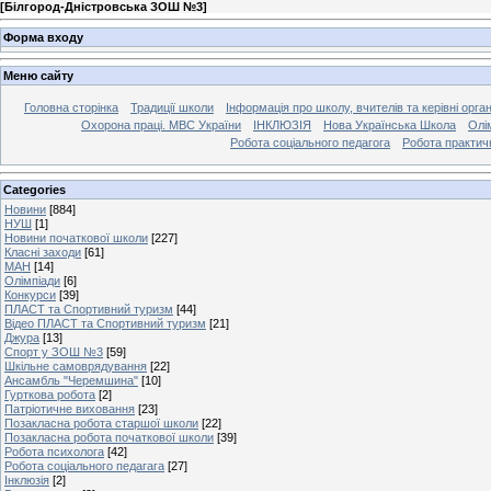
[
Білгород-Дністровська ЗОШ №3
]
Форма входу
Меню сайту
Головна сторінка
Традиції школи
Інформація про школу, вчителів та керівні орга
Охорона праці. МВС України
ІНКЛЮЗІЯ
Нова Українська Школа
Олі
Робота соціального педагога
Робота практич
Categories
Новини
[884]
НУШ
[1]
Новини початкової школи
[227]
Класні заходи
[61]
МАН
[14]
Олімпіади
[6]
Конкурси
[39]
ПЛАСТ та Спортивний туризм
[44]
Відео ПЛАСТ та Спортивний туризм
[21]
Джура
[13]
Спорт у ЗОШ №3
[59]
Шкільне самоврядування
[22]
Ансамбль "Черемшина"
[10]
Гурткова робота
[2]
Патріотичне виховання
[23]
Позакласна робота старшої школи
[22]
Позакласна робота початкової школи
[39]
Робота психолога
[42]
Робота соціального педагага
[27]
Інклюзія
[2]