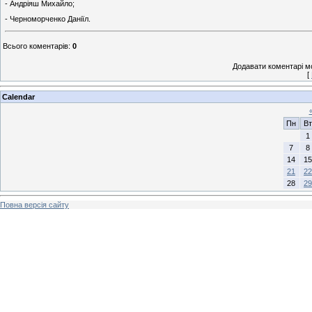
- Андріяш Михайло;
- Черноморченко Даніїл.
Всього коментарів
:
0
Додавати коментарі м
[
Calendar
Пн
Вт
1
7
8
14
15
21
22
28
29
Повна версія сайту