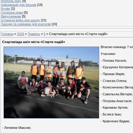
Вчитель року
[9]
Інформація для батьків
[19]
Булінг
[2]
Охорона праці
[5]
Випускникам
[5]
Історичні відео про школу
[21]
Заходи та семінари для вчителів
[10]
Головна
»
2018
»
Травень
»
5
» Спартакіада шкіл міста «Старти надій»
Спартакіада шкіл міста «Старти надій»
Вітаємо команду 7 кла
Учасники:
- Попова Наталя;
- Єрущенко Катерина
- Пірожак Марія;
- Станєва Олена;
- Колесниченко Віктор
- Савельєва Вікторія;
- Петрова Анастасія;
- Карнаван Артем;
- Бєляєв Іван;
- Кравченко Вадим;
- Литвінюк Максим;