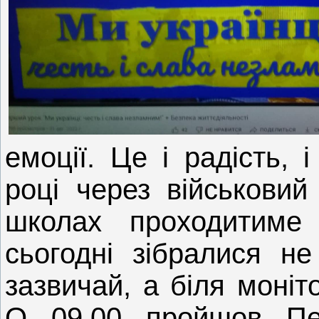
емоції. Це і радість,
році через військовий
школах проходитиме 
сьогодні зібралися не
зазвичай, а біля моніт
О 09.00 пройшов Пе