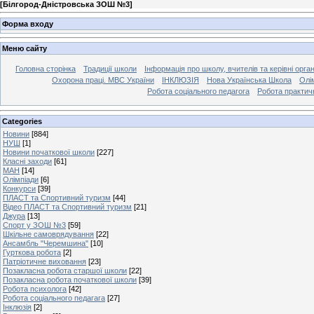
[
Білгород-Дністровська ЗОШ №3
]
Форма входу
Меню сайту
Головна сторінка
Традиції школи
Інформація про школу, вчителів та керівні орга
Охорона праці. МВС України
ІНКЛЮЗІЯ
Нова Українська Школа
Олі
Робота соціального педагога
Робота практич
Categories
Новини
[884]
НУШ
[1]
Новини початкової школи
[227]
Класні заходи
[61]
МАН
[14]
Олімпіади
[6]
Конкурси
[39]
ПЛАСТ та Спортивний туризм
[44]
Відео ПЛАСТ та Спортивний туризм
[21]
Джура
[13]
Спорт у ЗОШ №3
[59]
Шкільне самоврядування
[22]
Ансамбль "Черемшина"
[10]
Гурткова робота
[2]
Патріотичне виховання
[23]
Позакласна робота старшої школи
[22]
Позакласна робота початкової школи
[39]
Робота психолога
[42]
Робота соціального педагага
[27]
Інклюзія
[2]