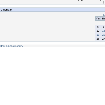
[
Calendar
«
Пн
Вт
5
6
12
13
19
20
26
27
Повна версія сайту