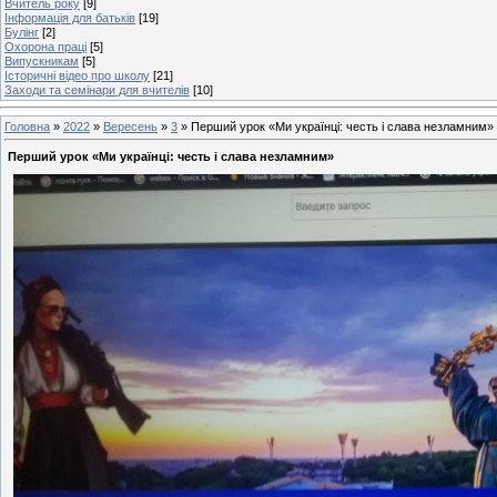
Вчитель року
[9]
Інформація для батьків
[19]
Булінг
[2]
Охорона праці
[5]
Випускникам
[5]
Історичні відео про школу
[21]
Заходи та семінари для вчителів
[10]
Головна
»
2022
»
Вересень
»
3
» Перший урок «Ми українці: честь і слава незламним»
Перший урок «Ми українці: честь і слава незламним»