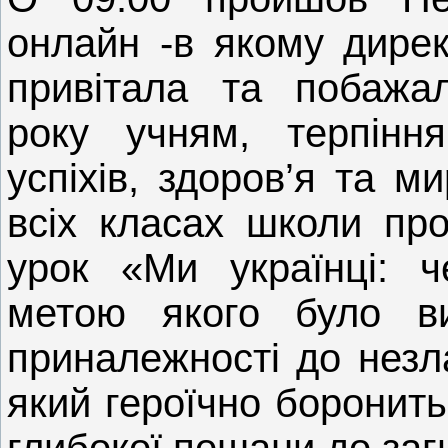
онлайн -в якому дирек
привітала та побажа
року учням, терпінн
успіхів, здоров’я та м
всіх класах школи пр
урок «Ми українці: ч
метою якого було ви
приналежності до незл
який героїчно боронит