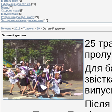
Вчитель року
[9]
Інформація для батьків
[19]
Булінг
[2]
Охорона праці
[5]
Випускникам
[5]
Історичні відео про школу
[21]
Заходи та семінари для вчителів
[10]
Головна
»
2018
»
Травень
»
29
» Останній дзвоник
Останній дзвоник
25 тр
пролу
Для б
звіст
випус
Після