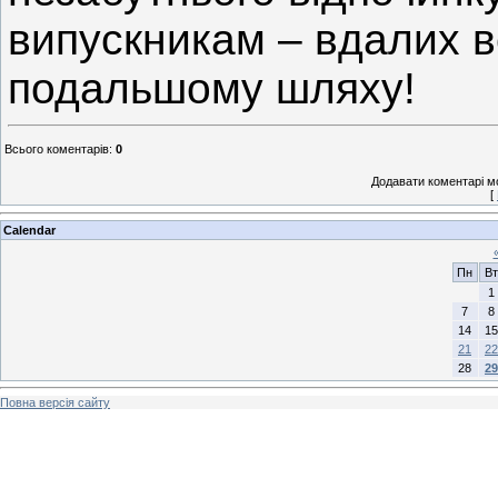
випускникам – вдалих вс
подальшому шляху!
Всього коментарів
:
0
Додавати коментарі м
[
Calendar
Пн
Вт
1
7
8
14
15
21
22
28
29
Повна версія сайту