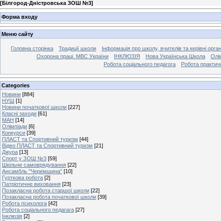
[
Білгород-Дністровська ЗОШ №3
]
Форма входу
Меню сайту
Головна сторінка
Традиції школи
Інформація про школу, вчителів та керівні орга
Охорона праці. МВС України
ІНКЛЮЗІЯ
Нова Українська Школа
Олі
Робота соціального педагога
Робота практич
Categories
Новини
[884]
НУШ
[1]
Новини початкової школи
[227]
Класні заходи
[61]
МАН
[14]
Олімпіади
[6]
Конкурси
[39]
ПЛАСТ та Спортивний туризм
[44]
Відео ПЛАСТ та Спортивний туризм
[21]
Джура
[13]
Спорт у ЗОШ №3
[59]
Шкільне самоврядування
[22]
Ансамбль "Черемшина"
[10]
Гурткова робота
[2]
Патріотичне виховання
[23]
Позакласна робота старшої школи
[22]
Позакласна робота початкової школи
[39]
Робота психолога
[42]
Робота соціального педагага
[27]
Інклюзія
[2]