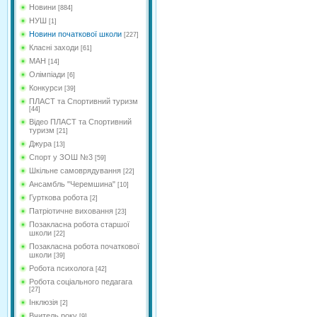
Новини
[884]
НУШ
[1]
Новини початкової школи
[227]
Класні заходи
[61]
МАН
[14]
Олімпіади
[6]
Конкурси
[39]
ПЛАСТ та Спортивний туризм
[44]
Відео ПЛАСТ та Спортивний
туризм
[21]
Джура
[13]
Спорт у ЗОШ №3
[59]
Шкільне самоврядування
[22]
Ансамбль "Черемшина"
[10]
Гурткова робота
[2]
Патріотичне виховання
[23]
Позакласна робота старшої
школи
[22]
Позакласна робота початкової
школи
[39]
Робота психолога
[42]
Робота соціального педагага
[27]
Інклюзія
[2]
Вчитель року
[9]