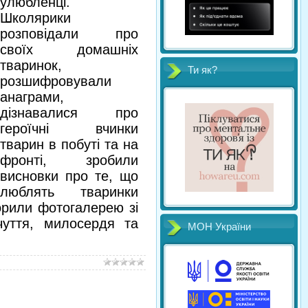
улюбленці.
Школярики
розповідали про
своїх домашніх
тваринок,
Ти як?
розшифровували
анаграми,
дізнавалися про
героїчні вчинки
тварин в побуті та на
фронті, зробили
висновки про те, що
люблять тваринки
ворили фотогалерею зі
уття, милосердя та
МОН України