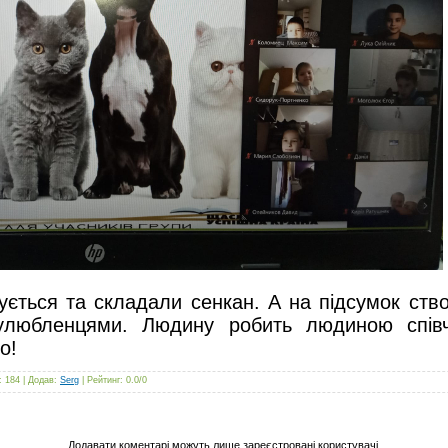
лується та складали сенкан. А на підсумок ст
улюбленцями. Людину робить людиною співч
о!
: 184 |
Додав
:
Serg
|
Рейтинг
:
0.0
/
0
Додавати коментарі можуть лише зареєстровані користувачі.