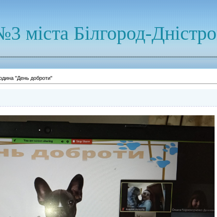
№3 міста Білгород-Дністр
одина "День доброти"