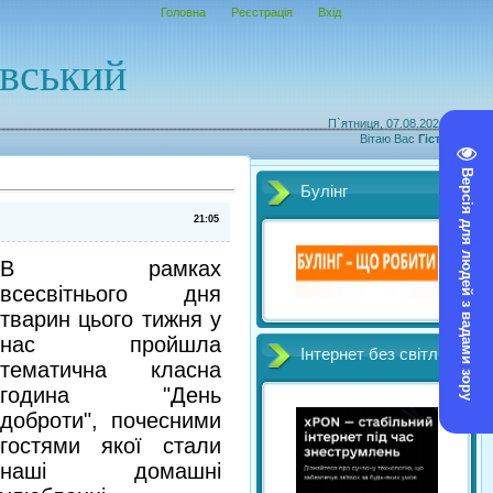
Головна
Реєстрація
Вхід
овський
П`ятниця, 07.08.2026, 14:31
Вітаю Вас
Гість
|
RSS
Версія для людей з вадами зору
Булінг
21:05
В рамках
всесвітнього дня
тварин цього тижня у
нас пройшла
Інтернет без світл
тематична класна
година "День
доброти", почесними
гостями якої стали
наші домашні