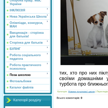
Охорона праці. МВС
України
ІНКЛЮЗІЯ
Нова Українська Школа
Олімпіади, конкурси,
МАН
Вакцинація - сторінка
для батьків!
Сторінка для батьків
БУЛІНГ
Робота соціального
педагога
Робота практичного
психолога
тих, хто про них пік
Поза школою
своїми домашніми 
Фотоальбоми
турбота про ближньог
Каталог файлів
Категорія
:
Новини початкової школи
|
Переглядів
Всього коментарів
:
0
Категорії розділу