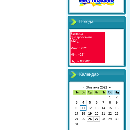
Погода
Білгород-
Дністровський
+
32°
C
Макс.:
+
32°
Мін.:
+
25°
Пт, 07.08.2026
Календар
«
Жовтень 2022
»
Пн
Вт
Ср
Чт
Пт
Сб
Нд
1
2
3
4
5
6
7
8
9
10
11
12
13
14
15
16
17
18
19
20
21
22
23
24
25
26
27
28
29
30
31