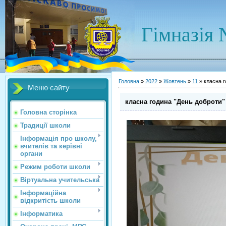
Гімназія 
Головна
»
2022
»
Жовтень
»
11
» класна г
Меню сайту
класна година "День доброти"
Головна сторінка
Традиції школи
Інформація про школу,
вчителів та керівні
органи
Режим роботи школи
Віртуальна учительська
Інформаційна
відкритість школи
Інформатика