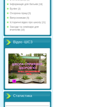
Інформація для батьків
[19]
Булінг
[2]
Охорона праці
[5]
Випускникам
[5]
Історичні відео про школу
[21]
Заходи та семінари для
вчителів
[10]
Відео -ШСЗ
Статистика