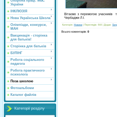
Охорона праці. МВС
України
ІНКЛЮЗІЯ
Вітаємо з перемогою учасників та
Чербаджи Л.І.
Нова Українська Школа
Олімпіади, конкурси,
Категорія
:
Новини
|
Переглядів
: 644 |
Додав
:
Ser
МАН
Всього коментарів
:
0
Вакцинація - сторінка
для батьків!
Сторінка для батьків
БУЛІНГ
Робота соціального
педагога
Робота практичного
психолога
Поза школою
Фотоальбоми
Каталог файлів
Категорії розділу