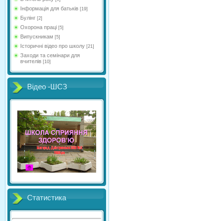
Інформація для батьків
[19]
Булінг
[2]
Охорона праці
[5]
Випускникам
[5]
Історичні відео про школу
[21]
Заходи та семінари для
вчителів
[10]
Відео -ШСЗ
Статистика