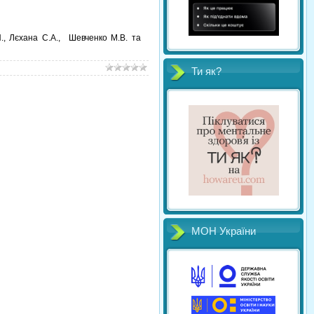
П., Лєхана С.А., Шевченко М.В. та
Ти як?
МОН України