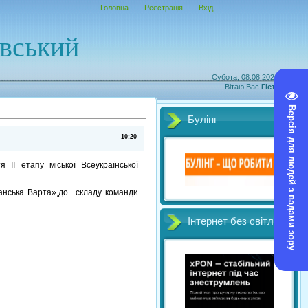
Головна
Реєстрація
Вхід
овський
Субота, 08.08.2026, 06:12
Вітаю Вас
Гість
|
RSS
Версія для людей з вадами зору
Булінг
10:20
ІІ етапу міської Всеукраїнської
манська Варта»,до складу команди
Інтернет без світл