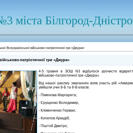
№3 міста Білгород-Дністр
ської Всеукраїнської військово-патріотичної гри «Джура»
ї військово-патріотичної гри «Джура»
4-5 травня в ЗОШ N3 відбулося урочисте відкриття 
військово-патріотичної гри «Джура».
Від нашоі школиу змаганнях взяв участь рій «Аккер
увійшли учні 8-Б та 8-В класів:
- Піменова Маргарита;
- Єрущенко Володимир;
- Кліменченко Герман;
- Копилов Аркадій;
- Піштой Дмитро;