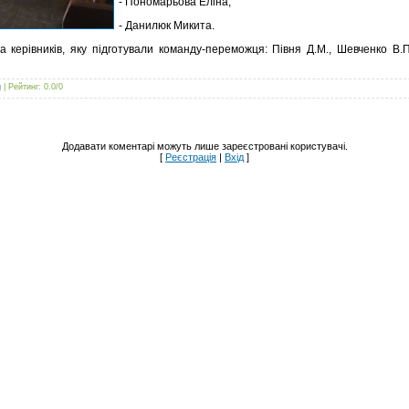
- Пономарьова Еліна;
- Данилюк Микита.
 керівників, яку підготували команду-переможця: Півня Д.М., Шевченко В.
g
|
Рейтинг
:
0.0
/
0
Додавати коментарі можуть лише зареєстровані користувачі.
[
Реєстрація
|
Вхід
]