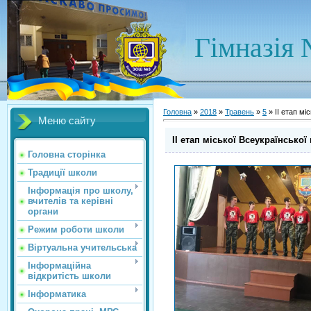
Гімназія 
Головна
»
2018
»
Травень
»
5
» ІІ етап мі
Меню сайту
ІІ етап міської Всеукраїнсько
Головна сторінка
Традиції школи
Інформація про школу,
вчителів та керівні
органи
Режим роботи школи
Віртуальна учительська
Інформаційна
відкритість школи
Інформатика