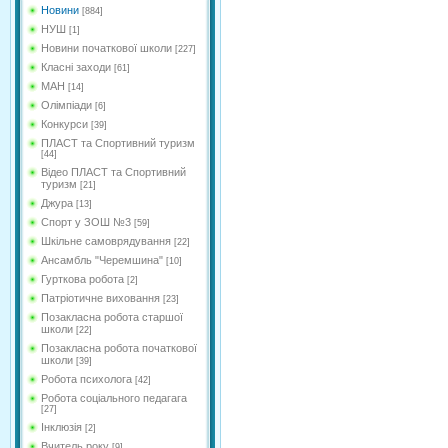
Новини
[884]
НУШ
[1]
Новини початкової школи
[227]
Класні заходи
[61]
МАН
[14]
Олімпіади
[6]
Конкурси
[39]
ПЛАСТ та Спортивний туризм
[44]
Відео ПЛАСТ та Спортивний
туризм
[21]
Джура
[13]
Спорт у ЗОШ №3
[59]
Шкільне самоврядування
[22]
Ансамбль "Черемшина"
[10]
Гурткова робота
[2]
Патріотичне виховання
[23]
Позакласна робота старшої
школи
[22]
Позакласна робота початкової
школи
[39]
Робота психолога
[42]
Робота соціального педагага
[27]
Інклюзія
[2]
Вчитель року
[9]