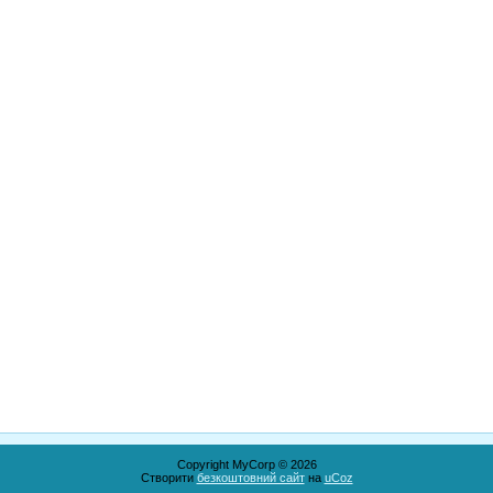
Copyright MyCorp © 2026
Створити
безкоштовний сайт
на
uCoz