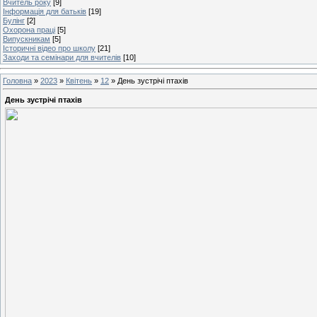
Вчитель року
[9]
Інформація для батьків
[19]
Булінг
[2]
Охорона праці
[5]
Випускникам
[5]
Історичні відео про школу
[21]
Заходи та семінари для вчителів
[10]
Головна
»
2023
»
Квітень
»
12
» День зустрічі птахів
День зустрічі птахів