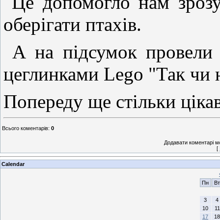
Це допомогло нам зрозум
оберігати птахів.
А на підсумок провели ц
цеглинками Lego "Так чи н
Попереду ще стільки цікав
Всього коментарів
:
0
Додавати коментарі м
[
Calendar
Пн
Вт
3
4
10
11
17
18