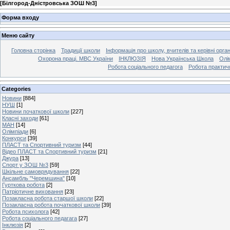
[
Білгород-Дністровська ЗОШ №3
]
Форма входу
Меню сайту
Головна сторінка
Традиції школи
Інформація про школу, вчителів та керівні орга
Охорона праці. МВС України
ІНКЛЮЗІЯ
Нова Українська Школа
Олі
Робота соціального педагога
Робота практич
Categories
Новини
[884]
НУШ
[1]
Новини початкової школи
[227]
Класні заходи
[61]
МАН
[14]
Олімпіади
[6]
Конкурси
[39]
ПЛАСТ та Спортивний туризм
[44]
Відео ПЛАСТ та Спортивний туризм
[21]
Джура
[13]
Спорт у ЗОШ №3
[59]
Шкільне самоврядування
[22]
Ансамбль "Черемшина"
[10]
Гурткова робота
[2]
Патріотичне виховання
[23]
Позакласна робота старшої школи
[22]
Позакласна робота початкової школи
[39]
Робота психолога
[42]
Робота соціального педагага
[27]
Інклюзія
[2]