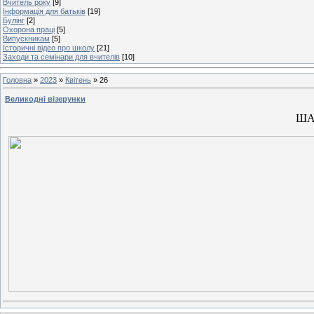
Вчитель року
[9]
Інформація для батьків
[19]
Булінг
[2]
Охорона праці
[5]
Випускникам
[5]
Історичні відео про школу
[21]
Заходи та семінари для вчителів
[10]
Головна
»
2023
»
Квітень
»
26
Великодні візерунки
ША