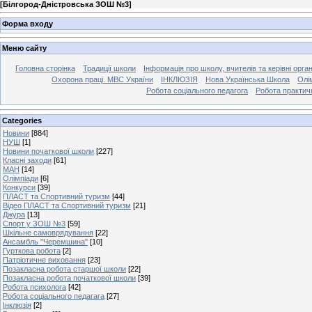
[
Білгород-Дністровська ЗОШ №3
]
Форма входу
Меню сайту
Головна сторінка
Традиції школи
Інформація про школу, вчителів та керівні орга
Охорона праці. МВС України
ІНКЛЮЗІЯ
Нова Українська Школа
Олі
Робота соціального педагога
Робота практич
Categories
Новини
[884]
НУШ
[1]
Новини початкової школи
[227]
Класні заходи
[61]
МАН
[14]
Олімпіади
[6]
Конкурси
[39]
ПЛАСТ та Спортивний туризм
[44]
Відео ПЛАСТ та Спортивний туризм
[21]
Джура
[13]
Спорт у ЗОШ №3
[59]
Шкільне самоврядування
[22]
Ансамбль "Черемшина"
[10]
Гурткова робота
[2]
Патріотичне виховання
[23]
Позакласна робота старшої школи
[22]
Позакласна робота початкової школи
[39]
Робота психолога
[42]
Робота соціального педагага
[27]
Інклюзія
[2]