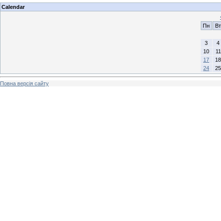
Calendar
Пн
Вт
3
4
10
11
17
18
24
25
Повна версія сайту