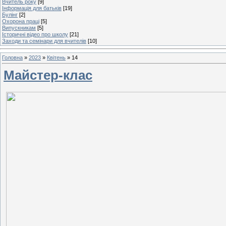
Вчитель року
[9]
Інформація для батьків
[19]
Булінг
[2]
Охорона праці
[5]
Випускникам
[5]
Історичні відео про школу
[21]
Заходи та семінари для вчителів
[10]
Головна
»
2023
»
Квітень
»
14
Майстер-клас