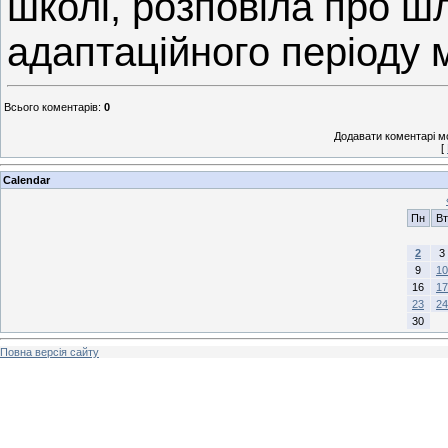
школі, розповіла про 
адаптаційного періоду 
Всього коментарів
:
0
Додавати коментарі м
[
Calendar
Пн
Вт
2
3
9
10
16
17
23
24
30
Повна версія сайту