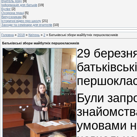
Вчитель року
[9]
Інформація для батьків
[19]
Булінг
[2]
Охорона праці
[5]
Випускникам
[5]
Історичні відео про школу
[21]
Заходи та семінари для вчителів
[10]
Головна
»
2018
»
Квітень
»
2
» Батьківські збори майбутніх першокласників
Батьківські збори майбутніх першокласників
29 березня
батьківськ
першоклас
Були запр
знайомств
умовами н