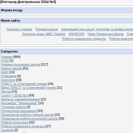
[
Білгород-Дністровська ЗОШ №3
]
Форма входу
Меню сайту
Головна сторінка
Традиції школи
Інформація про школу, вчителів та керівні орга
Охорона праці. МВС України
ІНКЛЮЗІЯ
Нова Українська Школа
Олі
Робота соціального педагога
Робота практич
Categories
Новини
[884]
НУШ
[1]
Новини початкової школи
[227]
Класні заходи
[61]
МАН
[14]
Олімпіади
[6]
Конкурси
[39]
ПЛАСТ та Спортивний туризм
[44]
Відео ПЛАСТ та Спортивний туризм
[21]
Джура
[13]
Спорт у ЗОШ №3
[59]
Шкільне самоврядування
[22]
Ансамбль "Черемшина"
[10]
Гурткова робота
[2]
Патріотичне виховання
[23]
Позакласна робота старшої школи
[22]
Позакласна робота початкової школи
[39]
Робота психолога
[42]
Робота соціального педагага
[27]
Інклюзія
[2]