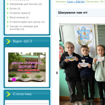
Категория:
Спорт у ЗОШ №3
| Просмотров: 136 
Інформація для батьків
[19]
Булінг
[2]
Шанування пам яті
Охорона праці
[5]
Випускникам
[5]
Історичні відео про школу
[21]
Заходи та семінари для
вчителів
[10]
Відео -ШСЗ
Статистика