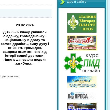
Друзі сайту
23.02.2024
Діти 3 - Б класу увічнили
людську, громадянську і
національну відвагу та
самовідданість, силу духу і
стійкість громадян,
завдяки яким змінено хід
історії нашої держави,
гідно вшанували подвиг
загиблих…
Прикрепления: