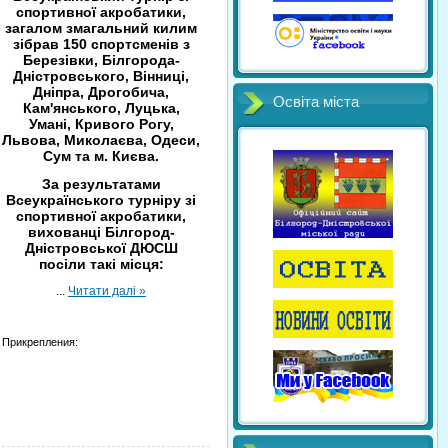
спортивної акробатики,
загалом змагальний килим
зібрав 150 спортсменів з
Березівки, Білгорода-
Дністровського, Вінниці,
Дніпра, Дрогобича,
Освіта міста
Кам'янського, Луцька,
Умані, Кривого Рогу,
Львова, Миколаєва, Одеси,
Сум та м. Києва.
За результатами
Всеукраїнського турніру зі
спортивної акробатики,
вихованці Білгород-
Дністровської ДЮСШ
посіли такі місця:
...
Читати далі »
Прикрепления: