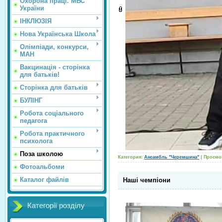
Охорона праці. МВС
України
ІНКЛЮЗІЯ
Нова Українська Школа
Олімпіади, конкурси,
МАН
Вакцинація - сторінка
для батьків!
Сторінка для батьків
БУЛІНГ
Робота соціального
педагога
Робота практичного
психолога
Поза школою
Категория:
Ансамбль "Черемшина"
| Просмо
Фотоальбоми
Каталог файлів
Наші чемпіони
Категорії розділу