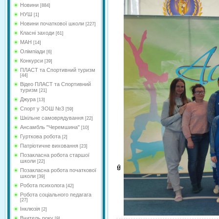
Новини
[884]
НУШ
[1]
Новини початкової школи
[227]
Класні заходи
[61]
МАН
[14]
Олімпіади
[6]
Конкурси
[39]
ПЛАСТ та Спортивний туризм
[44]
Відео ПЛАСТ та Спортивний
туризм
[21]
Джура
[13]
Спорт у ЗОШ №3
[59]
Шкільне самоврядування
[22]
Ансамбль "Черемшина"
[10]
Гурткова робота
[2]
Патріотичне виховання
[23]
Позакласна робота старшої
школи
[22]
Позакласна робота початкової
школи
[39]
Робота психолога
[42]
Робота соціального педагага
[27]
Інклюзія
[2]
Вчитель року
[9]