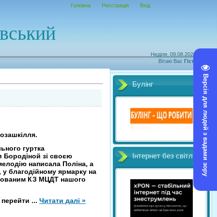
Головна
Реєстрація
Вхід
овський
Неділя, 09.08.2026, 13:54
Вітаю Вас
Гість
|
RSS
Версія для людей з вадами зору
Булінг
озашкілля.
льного гуртка
Бородіной зі своєю
Інтернет без світл
мелодію написала Поліна, а
 , у благодійному ярмарку на
ізованим КЗ МЦДТ нашого
б перейти
...
Читати далі »