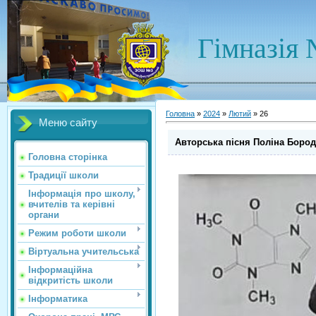
Гімназія 
Головна
»
2024
»
Лютий
»
26
Меню сайту
Авторська пісня Поліна Бород
Головна сторінка
Традиції школи
Інформація про школу,
вчителів та керівні
органи
Режим роботи школи
Віртуальна учительська
Інформаційна
відкритість школи
Інформатика