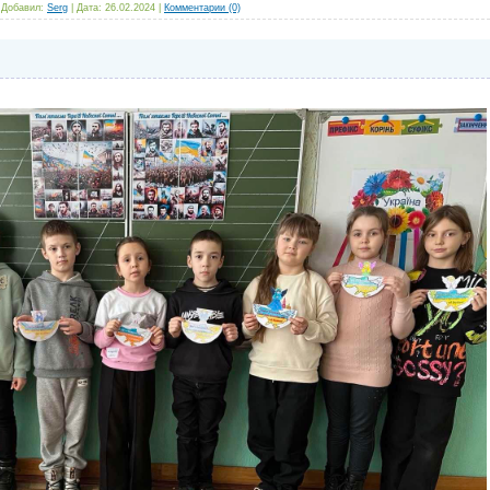
| Добавил:
Serg
| Дата:
26.02.2024
|
Комментарии (0)