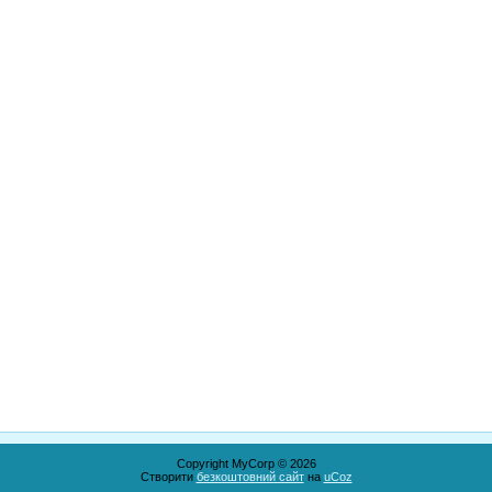
Copyright MyCorp © 2026
Створити
безкоштовний сайт
на
uCoz