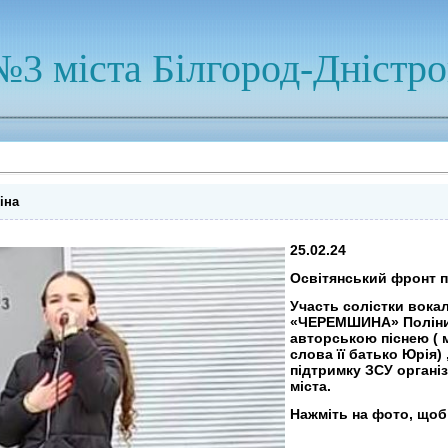
№3 міста Білгород-Дністр
іна
25.02.24
Освітянський фронт п
Участь солістки вока
«ЧЕРЕМШИНА» Поліни 
авторською піснею ( 
слова її батько Юрія)
підтримку ЗСУ орган
міста.
Нажміть на фото, що