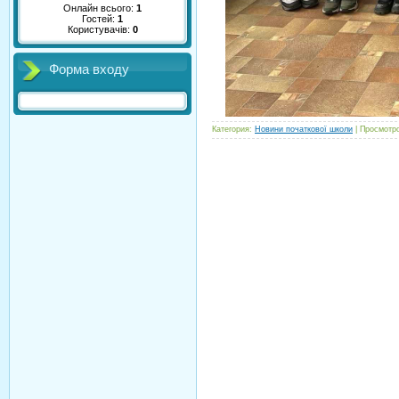
Онлайн всього:
1
Гостей:
1
Користувачів:
0
Форма входу
Категория:
Новини початкової школи
| Просмотро