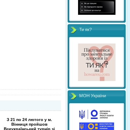
Ти як?
МОН України
З 21 по 24 лютого у м.
Вінниця пройшов
Всеукраїнський турнір зі