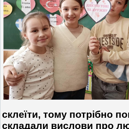
склеїти, тому потрібно п
складали вислови про л