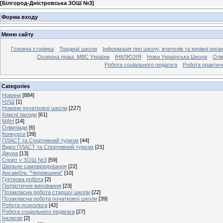
[
Білгород-Дністровська ЗОШ №3
]
Форма входу
Меню сайту
Головна сторінка
Традиції школи
Інформація про школу, вчителів та керівні орга
Охорона праці. МВС України
ІНКЛЮЗІЯ
Нова Українська Школа
Олі
Робота соціального педагога
Робота практич
Categories
Новини
[884]
НУШ
[1]
Новини початкової школи
[227]
Класні заходи
[61]
МАН
[14]
Олімпіади
[6]
Конкурси
[39]
ПЛАСТ та Спортивний туризм
[44]
Відео ПЛАСТ та Спортивний туризм
[21]
Джура
[13]
Спорт у ЗОШ №3
[59]
Шкільне самоврядування
[22]
Ансамбль "Черемшина"
[10]
Гурткова робота
[2]
Патріотичне виховання
[23]
Позакласна робота старшої школи
[22]
Позакласна робота початкової школи
[39]
Робота психолога
[42]
Робота соціального педагага
[27]
Інклюзія
[2]