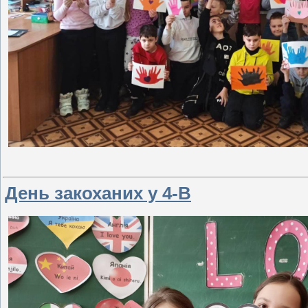
День закоханих у 4-В