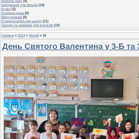
Вчитель року
[9]
Інформація для батьків
[19]
Булінг
[2]
Охорона праці
[5]
Випускникам
[5]
Історичні відео про школу
[21]
Заходи та семінари для вчителів
[10]
Головна
»
2024
»
Лютий
»
16
День Святого Валентина у 3-Б та 