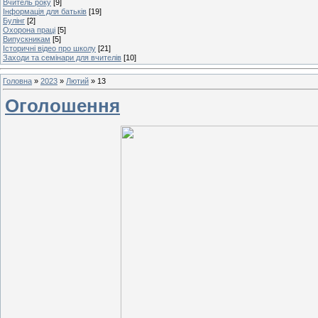
Вчитель року
[9]
Інформація для батьків
[19]
Булінг
[2]
Охорона праці
[5]
Випускникам
[5]
Історичні відео про школу
[21]
Заходи та семінари для вчителів
[10]
Головна
»
2023
»
Лютий
»
13
Оголошення