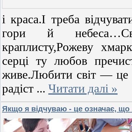
і краса.І треба відчуват
гори й небеса…С
краплисту,Рожеву хмар
серці ту любов пречис
живе.Любити світ — це
радіст
...
Читати далі »
Якщо я відчуваю - це означає, що 