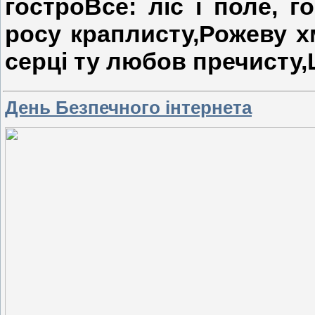
гостроВсе: ліс і поле, г
росу краплисту,Рожеву хм
серці ту любов пречисту
День Безпечного інтернета