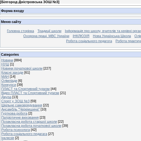
[
Білгород-Дністровська ЗОШ №3
]
Форма входу
Меню сайту
Головна сторінка
Традиції школи
Інформація про школу, вчителів та керівні орга
Охорона праці. МВС України
ІНКЛЮЗІЯ
Нова Українська Школа
Олі
Робота соціального педагога
Робота практич
Categories
Новини
[884]
НУШ
[1]
Новини початкової школи
[227]
Класні заходи
[61]
МАН
[14]
Олімпіади
[6]
Конкурси
[39]
ПЛАСТ та Спортивний туризм
[44]
Відео ПЛАСТ та Спортивний туризм
[21]
Джура
[13]
Спорт у ЗОШ №3
[59]
Шкільне самоврядування
[22]
Ансамбль "Черемшина"
[10]
Гурткова робота
[2]
Патріотичне виховання
[23]
Позакласна робота старшої школи
[22]
Позакласна робота початкової школи
[39]
Робота психолога
[42]
Робота соціального педагага
[27]
Інклюзія
[2]