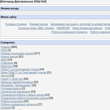
[
Білгород-Дністровська ЗОШ №3
]
Форма входу
Меню сайту
Головна сторінка
Традиції школи
Інформація про школу, вчителів та керівні орга
Охорона праці. МВС України
ІНКЛЮЗІЯ
Нова Українська Школа
Олі
Робота соціального педагога
Робота практич
Categories
Новини
[884]
НУШ
[1]
Новини початкової школи
[227]
Класні заходи
[61]
МАН
[14]
Олімпіади
[6]
Конкурси
[39]
ПЛАСТ та Спортивний туризм
[44]
Відео ПЛАСТ та Спортивний туризм
[21]
Джура
[13]
Спорт у ЗОШ №3
[59]
Шкільне самоврядування
[22]
Ансамбль "Черемшина"
[10]
Гурткова робота
[2]
Патріотичне виховання
[23]
Позакласна робота старшої школи
[22]
Позакласна робота початкової школи
[39]
Робота психолога
[42]
Робота соціального педагага
[27]
Інклюзія
[2]