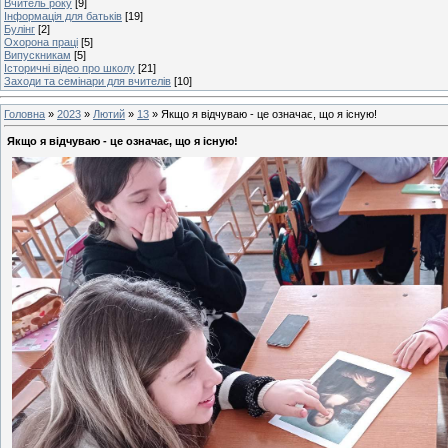
Вчитель року
[9]
Інформація для батьків
[19]
Булінг
[2]
Охорона праці
[5]
Випускникам
[5]
Історичні відео про школу
[21]
Заходи та семінари для вчителів
[10]
Головна
»
2023
»
Лютий
»
13
» Якщо я відчуваю - це означає, що я існую!
Якщо я відчуваю - це означає, що я існую!