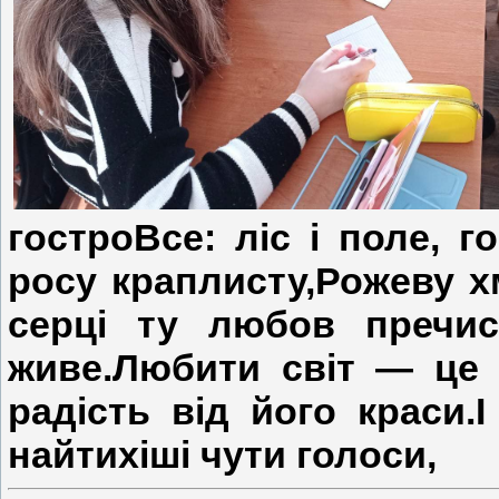
гостроВсе: ліс і поле, г
росу краплисту,Рожеву хм
серці ту любов пречис
живе.Любити світ — це
радість від його краси.І
найтихіші чути голоси,