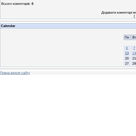
Всього коментарів
:
0
Додавати коментарі м
[
Calendar
Пн
Вт
6
7
13
14
20
21
27
28
Повна версія сайту