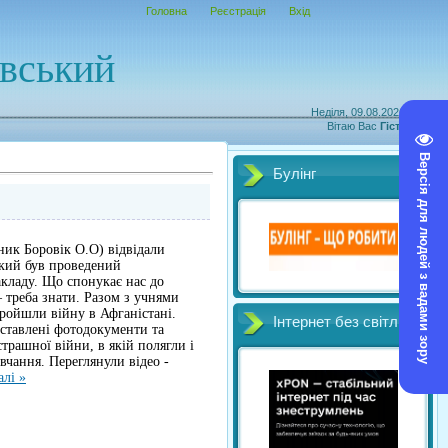
Головна
Реєстрація
Вхід
овський
Неділя, 09.08.2026, 14:52
Вітаю Вас
Гість
|
RSS
Версія для людей з вадами зору
Булінг
ник Боровік О.О) відвідали
який був проведений
акладу. Що спонукає нас до
 треба знати. Разом з учнями
 пройшли війну в Афганістані.
Інтернет без світл
дставлені фотодокументи та
 страшної війни, в якій полягли і
вчання. Переглянули відео -
алі »