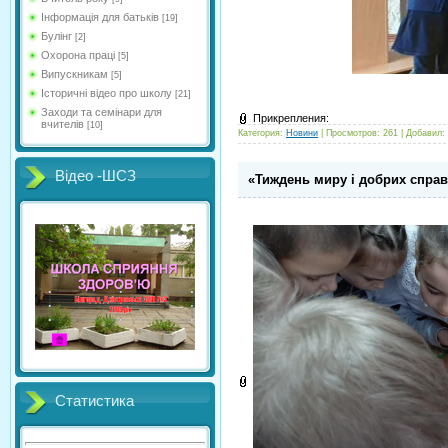
Інформація для батьків
[19]
Булінг
[2]
Охорона праці
[5]
Випускникам
[5]
Історичні відео про школу
[21]
Заходи та семінари для
Прикрепления:
вчителів
[10]
Категория:
Новини
| Просмотров: 261 | Добавил:
Відео -ШСЗ
«Тиждень миру і добрих справ
Статистика