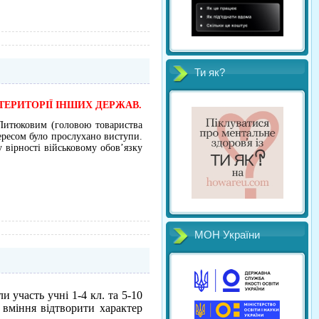
Ти як?
ТЕРИТОРІЇ ІНШИХ ДЕРЖАВ.
 Питюковим (головою товариства
ересом було прослухано виступи.
 вірності військовому обов’язку
МОН України
и участь учні 1-4 кл. та 5-10
вміння відтворити характер