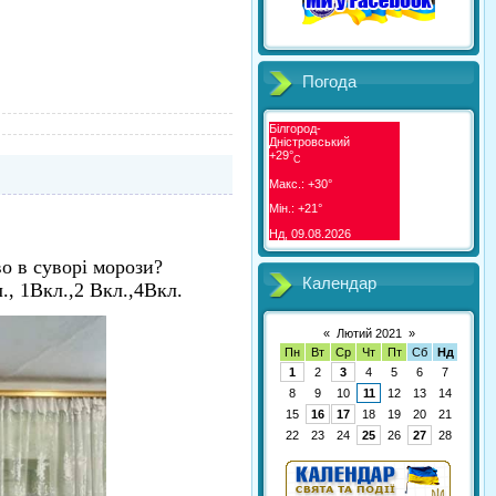
Погода
Білгород-
Дністровський
+
29°
C
Макс.:
+
30°
Мін.:
+
21°
Нд, 09.08.2026
о в суворі морози?
Календар
., 1Вкл.,2 Вкл.,4Вкл.
«
Лютий 2021
»
Пн
Вт
Ср
Чт
Пт
Сб
Нд
1
2
3
4
5
6
7
8
9
10
11
12
13
14
15
16
17
18
19
20
21
22
23
24
25
26
27
28