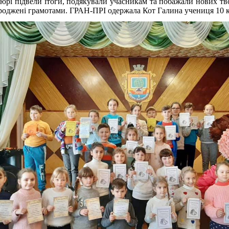
юрі підвели ітоги, подякували учасникам та побажали нових т
роджені грамотами. ГРАН-ПРІ одержала Кот Галина учениця 10 кл