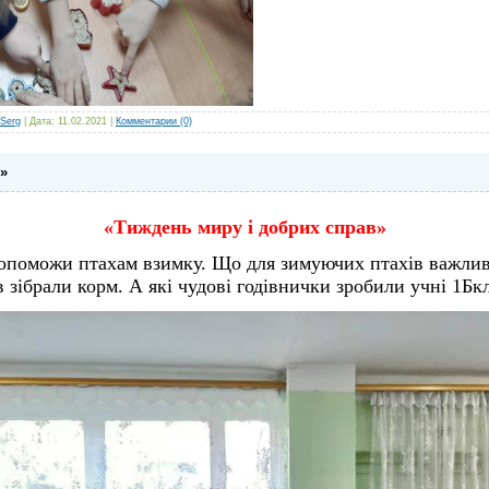
Serg
| Дата:
11.02.2021
|
Комментарии (0)
»
«Тиждень миру і добрих справ»
Допоможи птахам взимку. Що для зимуючих птахів важлив
в зібрали корм. А які чудові годівнички зробили учні 1Бкл