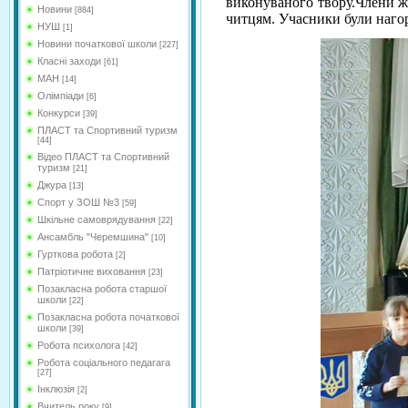
виконуваного твору.Члени ж
Новини
[884]
читцям. Учасники були наго
НУШ
[1]
Новини початкової школи
[227]
Класні заходи
[61]
МАН
[14]
Олімпіади
[6]
Конкурси
[39]
ПЛАСТ та Спортивний туризм
[44]
Відео ПЛАСТ та Спортивний
туризм
[21]
Джура
[13]
Спорт у ЗОШ №3
[59]
Шкільне самоврядування
[22]
Ансамбль "Черемшина"
[10]
Гурткова робота
[2]
Патріотичне виховання
[23]
Позакласна робота старшої
школи
[22]
Позакласна робота початкової
школи
[39]
Робота психолога
[42]
Робота соціального педагага
[27]
Інклюзія
[2]
Вчитель року
[9]