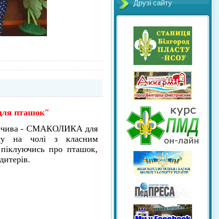
Друзі сайту
для пташок"
печива - СМАКОЛИКА для
су на чолі з класним
 піклуючись про пташок,
дитерів.