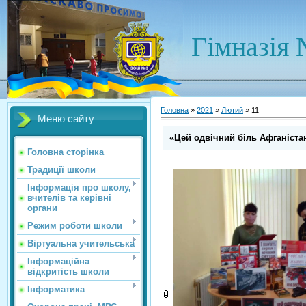
Гімназія 
Головна
»
2021
»
Лютий
»
11
Меню сайту
«Цей одвічний біль Афганіста
Головна сторінка
Традиції школи
Інформація про школу,
вчителів та керівні
органи
Режим роботи школи
Віртуальна учительська
Інформаційна
відкритість школи
Інформатика