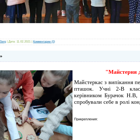
Serg
| Дата:
11.02.2021
|
Комментарии (0)
»
"Майстерня 
Майстеркас з випікання 
пташок. Учні 2-В кла
керівником Бурачок Н.В,
спробували себе в ролі кон
Прикрепления: