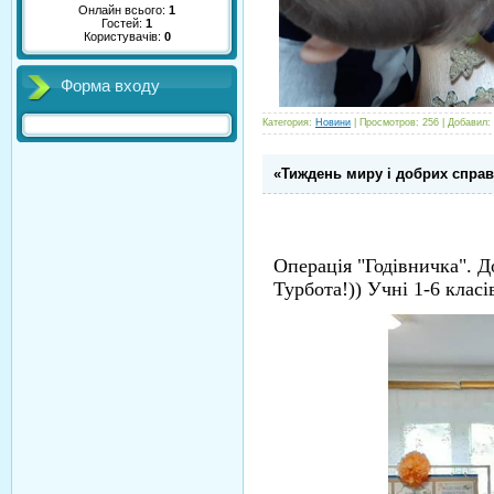
Онлайн всього:
1
Гостей:
1
Користувачів:
0
Форма входу
Категория:
Новини
| Просмотров: 256 | Добавил:
«Тиждень миру і добрих справ
Операція "Годівничка". 
Турбота!)) Учні 1-6 класі