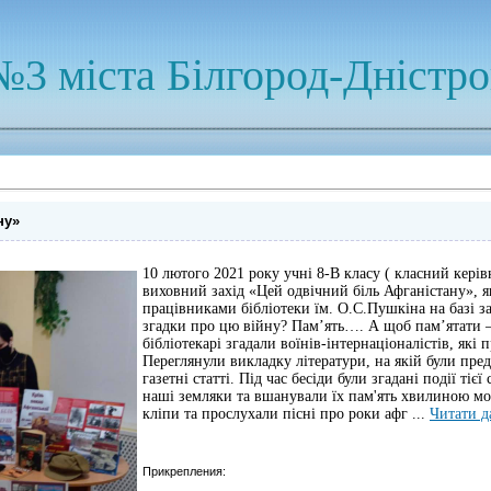
№3 міста Білгород-Дністр
ну»
10 лютого 2021 року учні 8-В класу ( класний керів
виховний захід «Цей одвічний біль Афганістану», 
працівниками бібліотеки їм. О.С.Пушкіна на базі з
згадки про цю війну? Пам’ять…. А щоб пам’ятати –
бібліотекарі згадали воїнів-інтернаціоналістів, які
Переглянули викладку літератури, на якій були пре
газетні статті. Під час бесіди були згадані події тієї
наші земляки та вшанували їх пам'ять хвилиною мо
кліпи та прослухали пісні про роки афг
...
Читати д
Прикрепления: