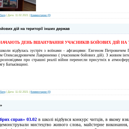
Serg
| Дата:
11.02.2021
|
Комментарии (0)
йових дій на території інших держав
ДЗНАЧАЮТЬ ДЕНЬ ВШАНУВАННЯ УЧАСНИКІВ БОЙОВИХ ДІЙ НА 
і школи відбулась зустріч з воїнами - афганцями: Евгеном Петровичем
ном Олександровичем Лавриненко ( учасником бойових дій). З живим інт
 розповідями про страшні реалії війни перенесли присутніх в атмосферу
ягу Батьківщині.
Serg
| Дата:
11.02.2021
|
Комментарии (0)
»
брих справ» 03.02
в школі відбувся конкурс читців, в якому взял
демонстрували мистецтво живого слова, майстерне виконання, 