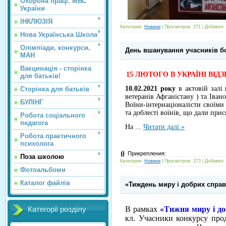
Охорона праці. МВС
України
ІНКЛЮЗІЯ
Категория:
Новини
| Просмотров: 271 | Добавил:
Нова Українська Школа
Олімпіади, конкурси,
День вшанування учасників бо
МАН
Вакцинація - сторінка
15 ЛЮТОГО В УКРАЇНІ ВІ
для батьків!
10.02.2021 року
в актовій зал
Сторінка для батьків
ветеранів Афганістану ) та Іва
БУЛІНГ
Воїни-інтернаціоналісти своїми
та доблесті воїнів, що дали прис
Робота соціального
педагога
На
...
Читати далі »
Робота практичного
психолога
Прикрепления:
Поза школою
Категория:
Новини
| Просмотров: 273 | Добавил:
Фотоальбоми
Каталог файлів
«Тиждень миру і добрих справ
В рамках
«Тижня миру і до
Категорії розділу
кл. Учасники конкурсу про