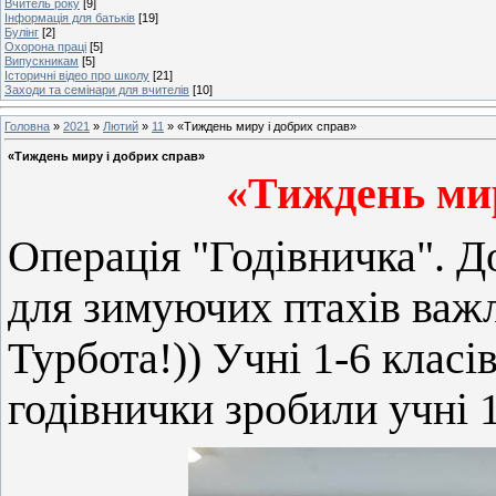
Вчитель року
[9]
Інформація для батьків
[19]
Булінг
[2]
Охорона праці
[5]
Випускникам
[5]
Історичні відео про школу
[21]
Заходи та семінари для вчителів
[10]
Головна
»
2021
»
Лютий
»
11
» «Тиждень миру і добрих справ»
«Тиждень миру і добрих справ»
«Тиждень мир
Операція "Годівничка". 
для зимуючих птахів важл
Турбота!)) Учні 1-6 класів
годівнички зробили учні 1