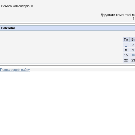
Всього коментарів
:
0
Додавати коментарі м
[
Calendar
Пн
Вт
1
2
8
9
15
16
22
23
Повна версія сайту