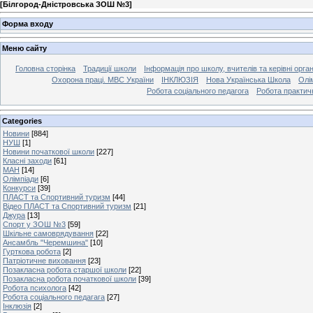
[
Білгород-Дністровська ЗОШ №3
]
Форма входу
Меню сайту
Головна сторінка
Традиції школи
Інформація про школу, вчителів та керівні орга
Охорона праці. МВС України
ІНКЛЮЗІЯ
Нова Українська Школа
Олі
Робота соціального педагога
Робота практич
Categories
Новини
[884]
НУШ
[1]
Новини початкової школи
[227]
Класні заходи
[61]
МАН
[14]
Олімпіади
[6]
Конкурси
[39]
ПЛАСТ та Спортивний туризм
[44]
Відео ПЛАСТ та Спортивний туризм
[21]
Джура
[13]
Спорт у ЗОШ №3
[59]
Шкільне самоврядування
[22]
Ансамбль "Черемшина"
[10]
Гурткова робота
[2]
Патріотичне виховання
[23]
Позакласна робота старшої школи
[22]
Позакласна робота початкової школи
[39]
Робота психолога
[42]
Робота соціального педагага
[27]
Інклюзія
[2]