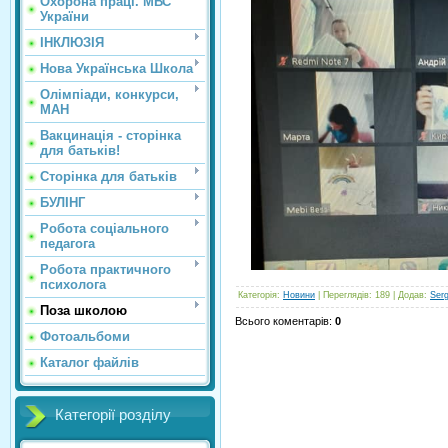
Охорона праці. МВС
України
ІНКЛЮЗІЯ
Нова Українська Школа
Олімпіади, конкурси,
МАН
Вакцинація - сторінка
для батьків!
Сторінка для батьків
БУЛІНГ
Робота соціального
педагога
Робота практичного
психолога
Категорія
:
Новини
|
Переглядів
: 189 |
Додав
:
Ser
Поза школою
Всього коментарів
:
0
Фотоальбоми
Каталог файлів
Категорії розділу