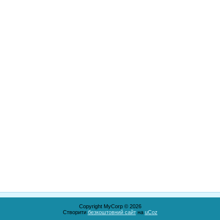
Copyright MyCorp © 2026
Створити
безкоштовний сайт
на
uCoz