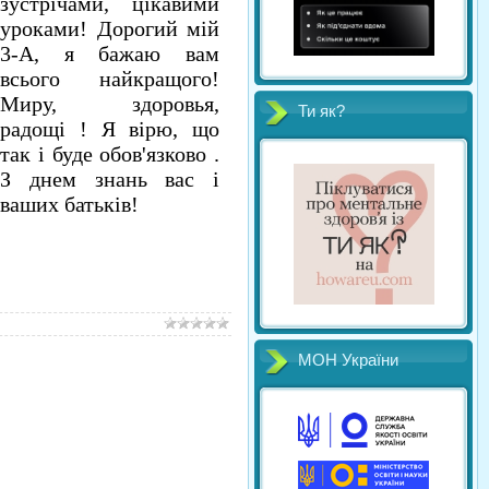
зустрічами, цікавими
уроками! Дорогий мій
3-А, я бажаю вам
всього найкращого!
Миру, здоровья,
Ти як?
радощі ! Я вірю, що
так і буде обов'язково .
З днем знань вас і
ваших батьків!
МОН України