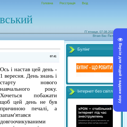
Головна
Реєстрація
Вхід
овський
П`ятниця, 07.08.2026, 15:07
Вітаю Вас
Гість
|
RSS
Версія для людей з вадами зору
Булінг
07:41
Ось і настав цей день -
1 вересня. День знань і
старту нового
навчального року.
Інтернет без світл
Хочеться побажати
щоб цей день не був
причиною печалі, а
запам'ятався
довгоочикуваними