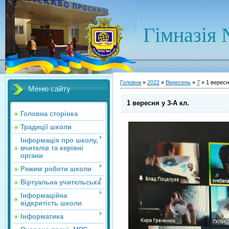
Гімназія 
Головна
»
2022
»
Вересень
»
7
» 1 вересн
Меню сайту
1 вересня у 3-А кл.
Головна сторінка
Традиції школи
Інформація про школу,
вчителів та керівні
органи
Режим роботи школи
Віртуальна учительська
Інформаційна
відкритість школи
Інформатика