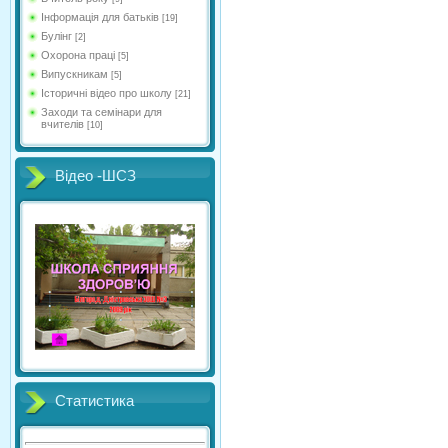
Інформація для батьків
[19]
Булінг
[2]
Охорона праці
[5]
Випускникам
[5]
Історичні відео про школу
[21]
Заходи та семінари для
вчителів
[10]
Відео -ШСЗ
Статистика