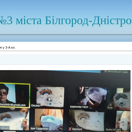
№3 міста Білгород-Дністр
я у 3-А кл.