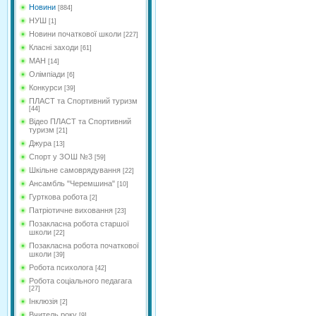
Новини
[884]
НУШ
[1]
Новини початкової школи
[227]
Класні заходи
[61]
МАН
[14]
Олімпіади
[6]
Конкурси
[39]
ПЛАСТ та Спортивний туризм
[44]
Відео ПЛАСТ та Спортивний
туризм
[21]
Джура
[13]
Спорт у ЗОШ №3
[59]
Шкільне самоврядування
[22]
Ансамбль "Черемшина"
[10]
Гурткова робота
[2]
Патріотичне виховання
[23]
Позакласна робота старшої
школи
[22]
Позакласна робота початкової
школи
[39]
Робота психолога
[42]
Робота соціального педагага
[27]
Інклюзія
[2]
Вчитель року
[9]