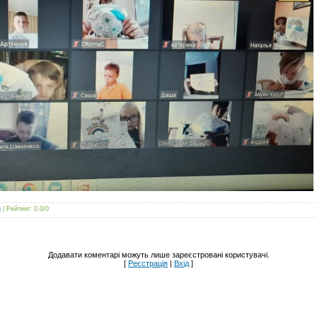
g
|
Рейтинг
:
0.0
/
0
Додавати коментарі можуть лише зареєстровані користувачі.
[
Реєстрація
|
Вхід
]