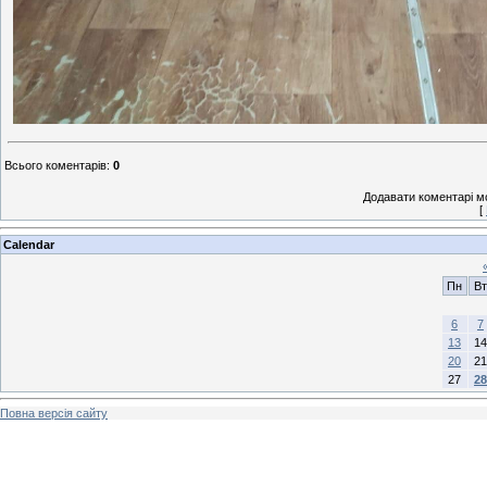
Всього коментарів
:
0
Додавати коментарі м
[
Calendar
Пн
Вт
6
7
13
14
20
21
27
28
Повна версія сайту