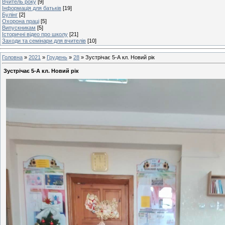
Вчитель року
[9]
Інформація для батьків
[19]
Булінг
[2]
Охорона праці
[5]
Випускникам
[5]
Історичні відео про школу
[21]
Заходи та семінари для вчителів
[10]
Головна
»
2021
»
Грудень
»
28
» Зустрічає 5-А кл. Новий рік
Зустрічає 5-А кл. Новий рік