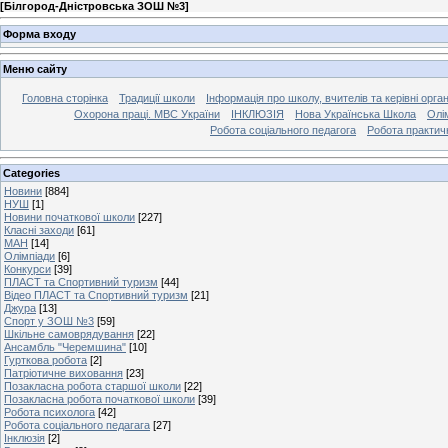
[
Білгород-Дністровська ЗОШ №3
]
Форма входу
Меню сайту
Головна сторінка
Традиції школи
Інформація про школу, вчителів та керівні орга
Охорона праці. МВС України
ІНКЛЮЗІЯ
Нова Українська Школа
Олі
Робота соціального педагога
Робота практич
Categories
Новини
[884]
НУШ
[1]
Новини початкової школи
[227]
Класні заходи
[61]
МАН
[14]
Олімпіади
[6]
Конкурси
[39]
ПЛАСТ та Спортивний туризм
[44]
Відео ПЛАСТ та Спортивний туризм
[21]
Джура
[13]
Спорт у ЗОШ №3
[59]
Шкільне самоврядування
[22]
Ансамбль "Черемшина"
[10]
Гурткова робота
[2]
Патріотичне виховання
[23]
Позакласна робота старшої школи
[22]
Позакласна робота початкової школи
[39]
Робота психолога
[42]
Робота соціального педагага
[27]
Інклюзія
[2]