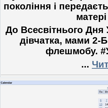
покоління і передаєть
матері
До Всесвітнього Дня 
дівчатка, мами 2-
флешмобу. #У
...
Чит
Calendar
Пн
Вт
6
7
13
14