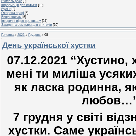
Вчитель року
[9]
Інформація для батьків
[19]
Булінг
[2]
Охорона праці
[5]
Випускникам
[5]
Історичні відео про школу
[21]
Заходи та семінари для вчителів
[10]
Головна
»
2021
»
Грудень
»
08
День української хустки
07.12.2021 “Хустино, 
мені ти миліша усяки
як ласка родинна, я
любов…”
7 грудня у світі від
хустки. Саме українс