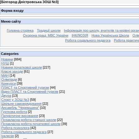
[
Білгород-Дністровська ЗОШ №3
]
Форма входу
Меню сайту
Головна сторінка
Традиції школи
Інформація про школу, вчителів та керівні орга
Охорона праці. МВС України
ІНКЛЮЗІЯ
Нова Українська Школа
Олі
Робота соціального педагога
Робота практич
Categories
Новини
[884]
НУШ
[1]
Новини початкової школи
[227]
Класні заходи
[61]
МАН
[14]
Олімпіади
[6]
Конкурси
[39]
ПЛАСТ та Спортивний туризм
[44]
Відео ПЛАСТ та Спортивний туризм
[21]
Джура
[13]
Спорт у ЗОШ №3
[59]
Шкільне самоврядування
[22]
Ансамбль "Черемшина"
[10]
Гурткова робота
[2]
Патріотичне виховання
[23]
Позакласна робота старшої школи
[22]
Позакласна робота початкової школи
[39]
Робота психолога
[42]
Робота соціального педагага
[27]
Інклюзія
[2]