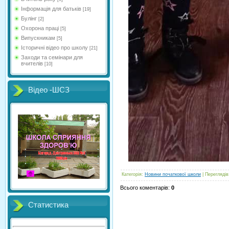
Інформація для батьків
[19]
Булінг
[2]
Охорона праці
[5]
Випускникам
[5]
Історичні відео про школу
[21]
Заходи та семінари для
вчителів
[10]
Відео -ШСЗ
Категорія
:
Новини початкової школи
|
Переглядів
Всього коментарів
:
0
Статистика