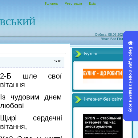
Головна
Реєстрація
Вхід
овський
Субота, 08.08.2026, 15:12
Вітаю Вас
Гість
|
RSS
Версія для людей з вадами зору
Булінг
17:05
2-Б шле свої
вітання
Із чудовим днем
Інтернет без світл
любові
Щирі сердечні
вітання,