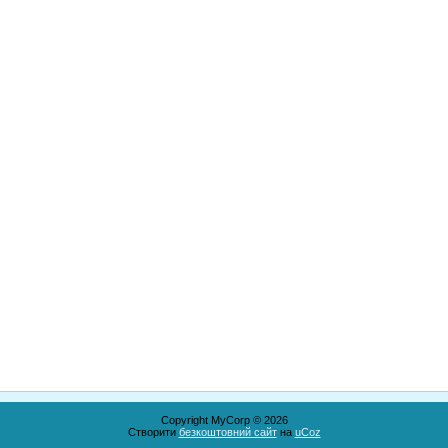
Copyright MyCorp © 2026
Створити
безкоштовний сайт
на
uCoz