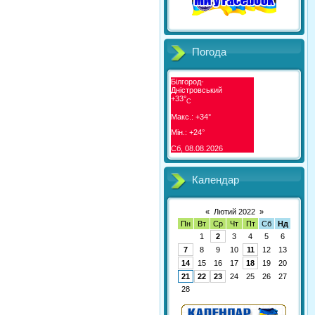
Погода
Білгород-
Дністровський
+
33°
C
Макс.:
+
34°
Мін.:
+
24°
Сб, 08.08.2026
Календар
«
Лютий 2022
»
Пн
Вт
Ср
Чт
Пт
Сб
Нд
1
2
3
4
5
6
7
8
9
10
11
12
13
14
15
16
17
18
19
20
21
22
23
24
25
26
27
28