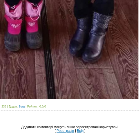
: 239 |
Додав
:
Serg
|
Рейтинг
:
0.0
/
0
Додавати коментарі можуть лише зареєстровані користувачі.
[
Реєстрація
|
Вхід
]