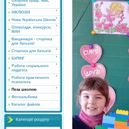
Охорона праці. МВС
України
ІНКЛЮЗІЯ
Нова Українська Школа
Олімпіади, конкурси,
МАН
Вакцинація - сторінка
для батьків!
Сторінка для батьків
БУЛІНГ
Робота соціального
педагога
Робота практичного
психолога
Поза школою
Фотоальбоми
Каталог файлів
Категорії розділу