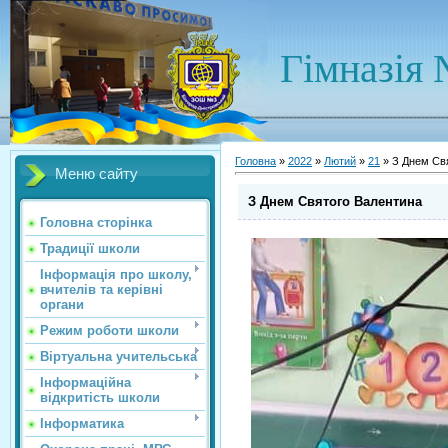
Гімназія 
Головна
»
2022
»
Лютий
»
21
» З Днем Св
Меню сайту
З Днем Святого Валентина
Головна сторінка
Традиції школи
Інформація про школу,
вчителів та керівні
органи
Режим роботи школи
Віртуальна учительська
Інформаційна
відкритість школи
Інформатика