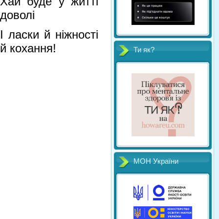
Хай буде у житті
доволі
І ласки й ніжності
й кохання!
Ти як?
МОН України