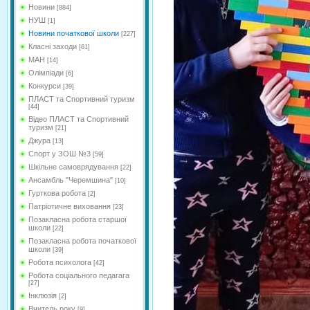
Новини
[884]
НУШ
[1]
Новини початкової школи
[227]
Класні заходи
[61]
МАН
[14]
Олімпіади
[6]
Конкурси
[39]
ПЛАСТ та Спортивний туризм
[44]
Відео ПЛАСТ та Спортивний
туризм
[21]
Джура
[13]
Спорт у ЗОШ №3
[59]
Шкільне самоврядування
[22]
Ансамбль "Черемшина"
[10]
Гурткова робота
[2]
Патріотичне виховання
[23]
Позакласна робота старшої
школи
[22]
Позакласна робота початкової
школи
[39]
Робота психолога
[42]
Робота соціального педагага
[27]
Інклюзія
[2]
Вчитель року
[9]