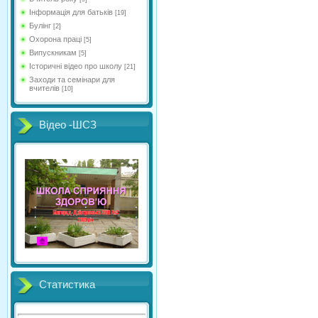
Інформація для батьків
[19]
Булінг
[2]
Охорона праці
[5]
Випускникам
[5]
Історичні відео про школу
[21]
Заходи та семінари для
вчителів
[10]
Відео -ШСЗ
Статистика