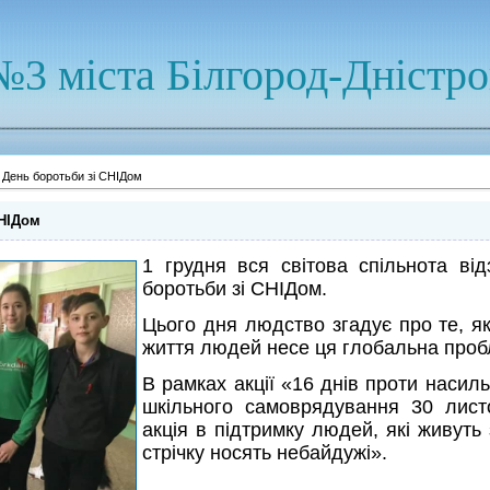
№3 міста Білгород-Дністр
 День боротьби зі СНІДом
СНІДом
1 грудня вся світова спільнота від
боротьби зі СНІДом.
Цього дня людство згадує про те, я
життя людей несе ця глобальна проб
В рамках акції «16 днів проти насиль
шкільного самоврядування 30 лис
акція в підтримку людей, які живут
стрічку носять небайдужі».