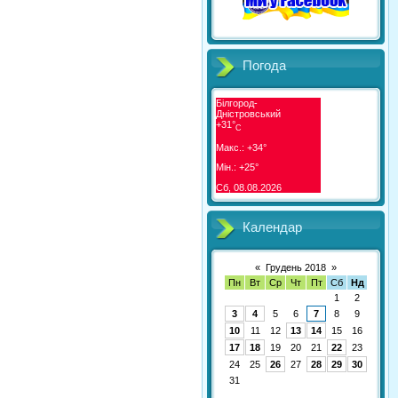
Погода
Білгород-
Дністровський
+
31°
C
Макс.:
+
34°
Мін.:
+
25°
Сб, 08.08.2026
Календар
«
Грудень 2018
»
Пн
Вт
Ср
Чт
Пт
Сб
Нд
1
2
3
4
5
6
7
8
9
10
11
12
13
14
15
16
17
18
19
20
21
22
23
24
25
26
27
28
29
30
31