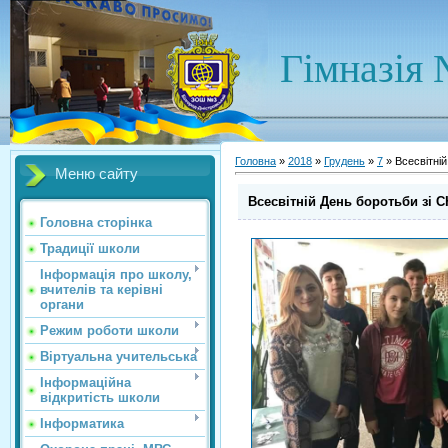
Гімназія 
Головна
»
2018
»
Грудень
»
7
» Всесвітній
Меню сайту
Всесвітній День боротьби зі 
Головна сторінка
Традиції школи
Інформація про школу,
вчителів та керівні
органи
Режим роботи школи
Віртуальна учительська
Інформаційна
відкритість школи
Інформатика