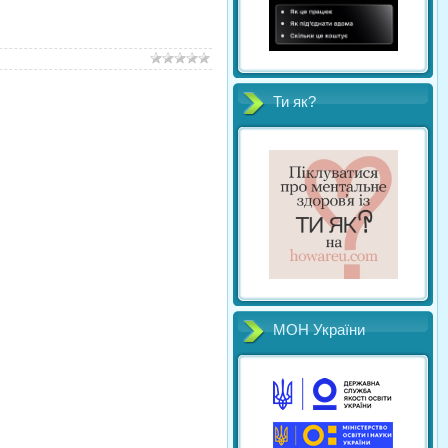
Ти як?
МОН України