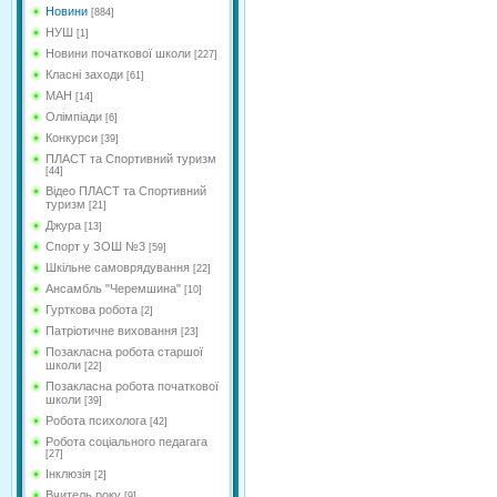
Новини
[884]
НУШ
[1]
Новини початкової школи
[227]
Класні заходи
[61]
МАН
[14]
Олімпіади
[6]
Конкурси
[39]
ПЛАСТ та Спортивний туризм
[44]
Відео ПЛАСТ та Спортивний
туризм
[21]
Джура
[13]
Спорт у ЗОШ №3
[59]
Шкільне самоврядування
[22]
Ансамбль "Черемшина"
[10]
Гурткова робота
[2]
Патріотичне виховання
[23]
Позакласна робота старшої
школи
[22]
Позакласна робота початкової
школи
[39]
Робота психолога
[42]
Робота соціального педагага
[27]
Інклюзія
[2]
Вчитель року
[9]