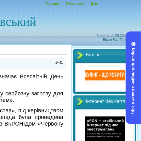
Головна
Реєстрація
Вхід
овський
Субота, 08.08.2026, 09:26
Вітаю Вас
Гість
|
RSS
Версія для людей з вадами зору
Булінг
14:01
значає Всесвітній День
ку серйозну загрозу для
лема.
Інтернет без світл
ства», під керівництвом
топада була проведена
ь з ВІЛ/СНІДом «Червону