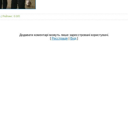
g
|
Рейтинг
:
0.0
/
0
Додавати коментарі можуть лише зареєстровані користувачі.
[
Реєстрація
|
Вхід
]