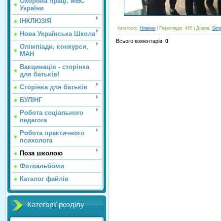
Охорона праці. МВС
України
ІНКЛЮЗІЯ
Категорія
:
Новини
|
Переглядів
: 465 |
Додав
:
Ser
Нова Українська Школа
Всього коментарів
:
0
Олімпіади, конкурси,
МАН
Вакцинація - сторінка
для батьків!
Сторінка для батьків
БУЛІНГ
Робота соціального
педагога
Робота практичного
психолога
Поза школою
Фотоальбоми
Каталог файлів
Категорії розділу