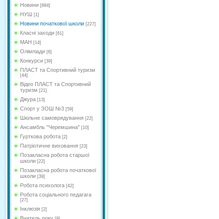
Новини
[884]
НУШ
[1]
Новини початкової школи
[227]
Класні заходи
[61]
МАН
[14]
Олімпіади
[6]
Конкурси
[39]
ПЛАСТ та Спортивний туризм
[44]
Відео ПЛАСТ та Спортивний
туризм
[21]
Джура
[13]
Спорт у ЗОШ №3
[59]
Шкільне самоврядування
[22]
Ансамбль "Черемшина"
[10]
Гурткова робота
[2]
Патріотичне виховання
[23]
Позакласна робота старшої
школи
[22]
Позакласна робота початкової
школи
[39]
Робота психолога
[42]
Робота соціального педагага
[27]
Інклюзія
[2]
Вчитель року
[9]