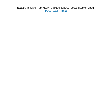
Додавати коментарі можуть лише зареєстровані користувачі.
[
Реєстрація
|
Вхід
]