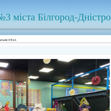
№3 міста Білгород-Дністр
атьків 3-В кл.