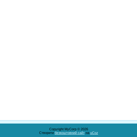
Copyright MyCorp © 2026
Створити
безкоштовний сайт
на
uCoz