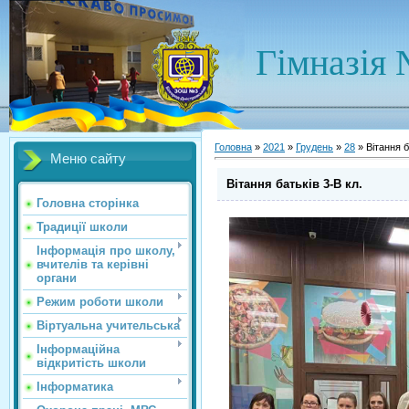
Гімназія 
Головна
»
2021
»
Грудень
»
28
» Вітання б
Меню сайту
Вітання батьків 3-В кл.
Головна сторінка
Традиції школи
Інформація про школу,
вчителів та керівні
органи
Режим роботи школи
Віртуальна учительська
Інформаційна
відкритість школи
Інформатика