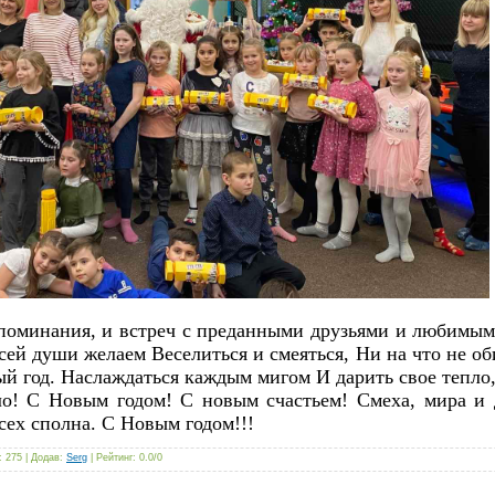
споминания, и встреч с преданными друзьями и любимы
сей души желаем Веселиться и смеяться, Ни на что не об
й год. Наслаждаться каждым мигом И дарить свое тепло,
ло! С Новым годом! С новым счастьем! Смеха, мира и 
сех сполна. С Новым годом!!!
: 275 |
Додав
:
Serg
|
Рейтинг
:
0.0
/
0