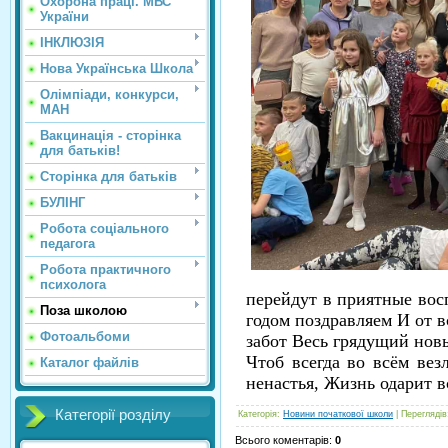
Охорона праці. МВС
України
ІНКЛЮЗІЯ
Нова Українська Школа
Олімпіади, конкурси,
МАН
Вакцинація - сторінка
для батьків!
Сторінка для батьків
БУЛІНГ
Робота соціального
педагога
Робота практичного
психолога
перейдут в приятные во
Поза школою
годом поздравляем И от в
Фотоальбоми
забот Весь грядущий новы
Чтоб всегда во всём вез
Каталог файлів
ненастья, Жизнь одарит в
Категорії розділу
Категорія
:
Новини початкової школи
|
Переглядів
Всього коментарів
:
0