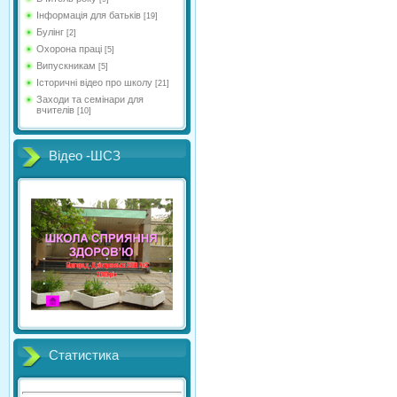
Інформація для батьків
[19]
Булінг
[2]
Охорона праці
[5]
Випускникам
[5]
Історичні відео про школу
[21]
Заходи та семінари для
вчителів
[10]
Відео -ШСЗ
Статистика