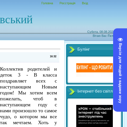
Головна
Реєстрація
Вхід
овський
Субота, 08.08.2026, 14:32
Вітаю Вас
Гість
|
RSS
Версія для людей з вадами зору
Булінг
16:32
Коллектив родителей и
деток 3 - В класса
поздравляет всех с
наступающим Новым
Інтернет без світл
годом! Мы хотим всем
пожелать, чтоб в
наступающем году с
нами произошло то самое
чудо, о котором мы все
так мечтаем. Хоть у