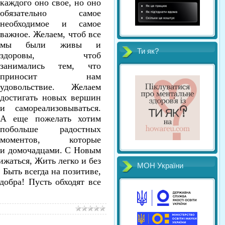
каждого оно свое, но оно
обязательно самое
необходимое и самое
важное. Желаем, чтоб все
мы были живы и
Ти як?
здоровы, чтоб
занимались тем, что
приносит нам
удовольствие. Желаем
достигать новых вершин
и самореализовываться.
А еще пожелать хотим
побольше радостных
моментов, которые
ми домочадцами. С Новым
ижаться, Жить легко и без
МОН України
 Быть всегда на позитиве,
добра! Пусть обходят все