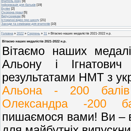
Вчитель року
[9]
Інформація для батьків
[19]
Булінг
[2]
Охорона праці
[5]
Випускникам
[5]
Історичні відео про школу
[21]
Заходи та семінари для вчителів
[10]
Головна
»
2022
»
Серпень
»
31
» Вітаємо наших медалістів 2021-2022 н.р.
Вітаємо наших медалістів 2021-2022 н.р.
Вітаємо наших медаліс
Альону і Ігнатович
результатами НМТ з укр
Альона - 200 балі
Олександра -200 б
пишаємося вами! Ви – 
для майбутніх випускни