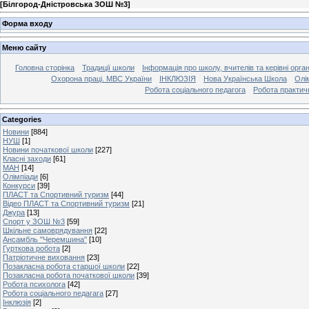
[
Білгород-Дністровська ЗОШ №3
]
Форма входу
Меню сайту
Головна сторінка
Традиції школи
Інформація про школу, вчителів та керівні орга
Охорона праці. МВС України
ІНКЛЮЗІЯ
Нова Українська Школа
Олі
Робота соціального педагога
Робота практич
Categories
Новини
[884]
НУШ
[1]
Новини початкової школи
[227]
Класні заходи
[61]
МАН
[14]
Олімпіади
[6]
Конкурси
[39]
ПЛАСТ та Спортивний туризм
[44]
Відео ПЛАСТ та Спортивний туризм
[21]
Джура
[13]
Спорт у ЗОШ №3
[59]
Шкільне самоврядування
[22]
Ансамбль "Черемшина"
[10]
Гурткова робота
[2]
Патріотичне виховання
[23]
Позакласна робота старшої школи
[22]
Позакласна робота початкової школи
[39]
Робота психолога
[42]
Робота соціального педагага
[27]
Інклюзія
[2]