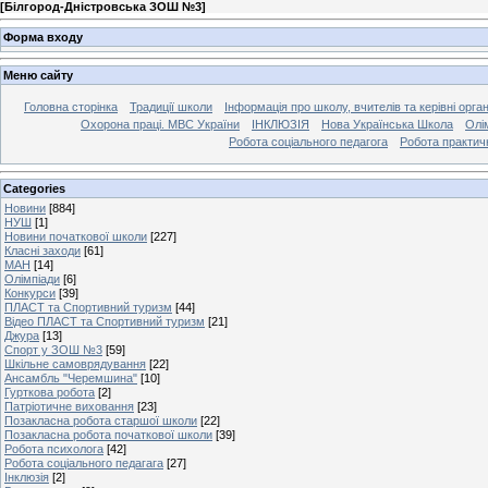
[
Білгород-Дністровська ЗОШ №3
]
Форма входу
Меню сайту
Головна сторінка
Традиції школи
Інформація про школу, вчителів та керівні орга
Охорона праці. МВС України
ІНКЛЮЗІЯ
Нова Українська Школа
Олі
Робота соціального педагога
Робота практич
Categories
Новини
[884]
НУШ
[1]
Новини початкової школи
[227]
Класні заходи
[61]
МАН
[14]
Олімпіади
[6]
Конкурси
[39]
ПЛАСТ та Спортивний туризм
[44]
Відео ПЛАСТ та Спортивний туризм
[21]
Джура
[13]
Спорт у ЗОШ №3
[59]
Шкільне самоврядування
[22]
Ансамбль "Черемшина"
[10]
Гурткова робота
[2]
Патріотичне виховання
[23]
Позакласна робота старшої школи
[22]
Позакласна робота початкової школи
[39]
Робота психолога
[42]
Робота соціального педагага
[27]
Інклюзія
[2]