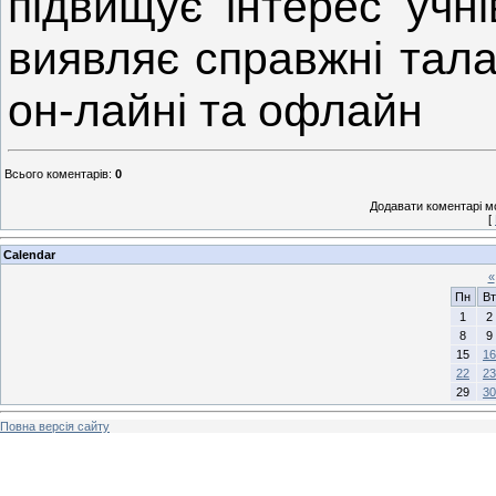
підвищує інтерес учні
виявляє справжні тала
он-лайні та офлайн
Всього коментарів
:
0
Додавати коментарі м
[
Calendar
«
Пн
Вт
1
2
8
9
15
16
22
23
29
30
Повна версія сайту