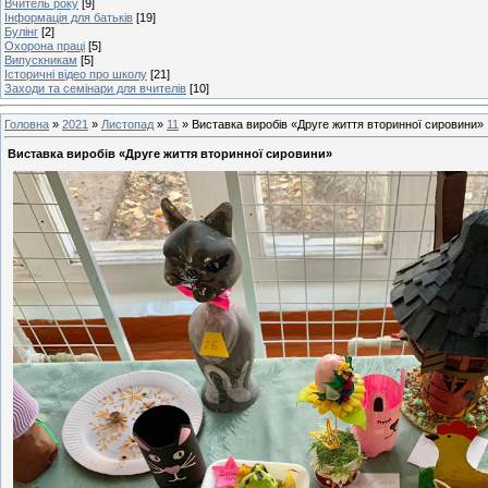
Вчитель року
[9]
Інформація для батьків
[19]
Булінг
[2]
Охорона праці
[5]
Випускникам
[5]
Історичні відео про школу
[21]
Заходи та семінари для вчителів
[10]
Головна
»
2021
»
Листопад
»
11
» Виставка виробів «Друге життя вторинної сировини»
Виставка виробів «Друге життя вторинної сировини»