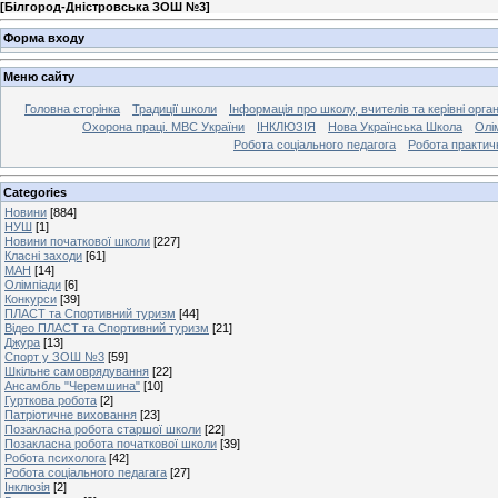
[
Білгород-Дністровська ЗОШ №3
]
Форма входу
Меню сайту
Головна сторінка
Традиції школи
Інформація про школу, вчителів та керівні орга
Охорона праці. МВС України
ІНКЛЮЗІЯ
Нова Українська Школа
Олі
Робота соціального педагога
Робота практич
Categories
Новини
[884]
НУШ
[1]
Новини початкової школи
[227]
Класні заходи
[61]
МАН
[14]
Олімпіади
[6]
Конкурси
[39]
ПЛАСТ та Спортивний туризм
[44]
Відео ПЛАСТ та Спортивний туризм
[21]
Джура
[13]
Спорт у ЗОШ №3
[59]
Шкільне самоврядування
[22]
Ансамбль "Черемшина"
[10]
Гурткова робота
[2]
Патріотичне виховання
[23]
Позакласна робота старшої школи
[22]
Позакласна робота початкової школи
[39]
Робота психолога
[42]
Робота соціального педагага
[27]
Інклюзія
[2]