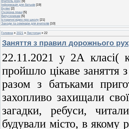
Вчитель року
[9]
Інформація для батьків
[19]
Булінг
[2]
Охорона праці
[5]
Випускникам
[5]
Історичні відео про школу
[21]
Заходи та семінари для вчителів
[10]
Головна
»
2021
»
Листопад
»
22
Заняття з правил дорожнього рух
22.11.2021 у 2А класі( 
пройшло цікаве заняття з
разом з батьками приго
захопливо захищали свої
загадки, ребуси, чита
будували місто, в якому 