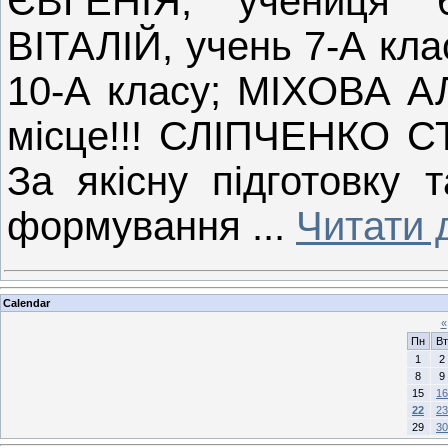
ЄВГЕНІЯ, учениця
ВІТАЛІЙ, учень 7-А кл
10-А класу; МІХОВА АЛ
місце!!! СЛІПЧЕНКО СТ
За якісну підготовку 
формування
...
Читати 
Calendar
«
Пн
Вт
1
2
8
9
15
16
22
23
29
30