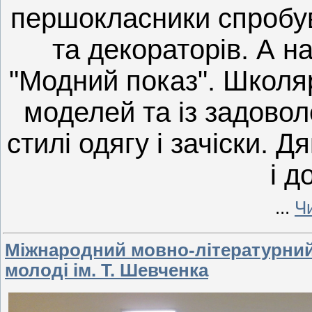
першокласники спробув
та декораторів. А на
"Модний показ". Школя
моделей та із задово
стилі одягу і зачіски. 
і д
...
Чи
Міжнародний мовно-літературний 
молоді ім. Т. Шевченка