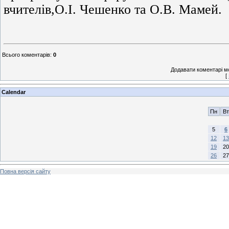
вчителів,О.І. Чешенко та О.В. Мамей.
Всього коментарів
:
0
Додавати коментарі м
[
Calendar
Пн
Вт
5
6
12
13
19
20
26
27
Повна версія сайту