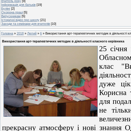
Вчитель року
[9]
Інформація для батьків
[19]
Булінг
[2]
Охорона праці
[5]
Випускникам
[5]
Історичні відео про школу
[21]
Заходи та семінари для вчителів
[10]
Головна
»
2018
»
Лютий
»
6
» Використання арт-терапевтичних методик в діяльності кл
Використання арт-терапевтичних методик в діяльності класного керівника
25 січня
Обласном
клас "В
діяльнос
дуже цік
Корисна 
для подал
не тільк
величезни
прекрасну атмосферу і нові знання О