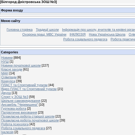
[
Білгород-Дністровська ЗОШ №3
]
Форма входу
Меню сайту
Головна сторінка
Традиції школи
Інформація про школу, вчителів та керівні орга
Охорона праці. МВС України
ІНКЛЮЗІЯ
Нова Українська Школа
Олі
Робота соціального педагога
Робота практич
Categories
Новини
[884]
НУШ
[1]
Новини початкової школи
[227]
Класні заходи
[61]
МАН
[14]
Олімпіади
[6]
Конкурси
[39]
ПЛАСТ та Спортивний туризм
[44]
Відео ПЛАСТ та Спортивний туризм
[21]
Джура
[13]
Спорт у ЗОШ №3
[59]
Шкільне самоврядування
[22]
Ансамбль "Черемшина"
[10]
Гурткова робота
[2]
Патріотичне виховання
[23]
Позакласна робота старшої школи
[22]
Позакласна робота початкової школи
[39]
Робота психолога
[42]
Робота соціального педагага
[27]
Інклюзія
[2]