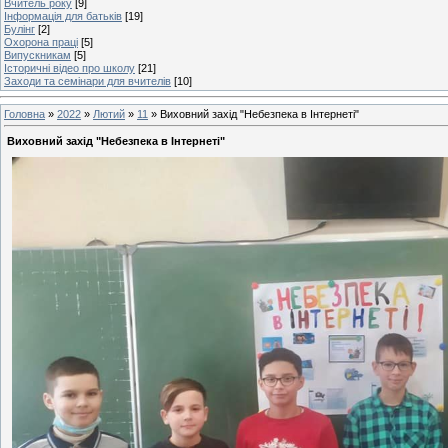
Вчитель року
[9]
Інформація для батьків
[19]
Булінг
[2]
Охорона праці
[5]
Випускникам
[5]
Історичні відео про школу
[21]
Заходи та семінари для вчителів
[10]
Головна
»
2022
»
Лютий
»
11
» Виховний захід "Небезпека в Інтернеті"
Виховний захід "Небезпека в Інтернеті"