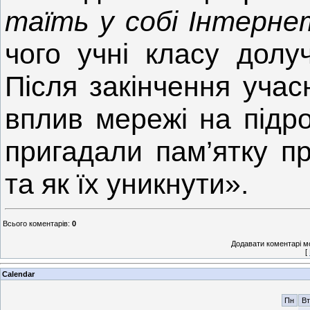
таїть у собі Інтерне
чого учні класу долуч
Після закінчення учас
вплив мережі на підро
пригадали пам’ятку п
та як їх уникнути».
Всього коментарів
:
0
Додавати коментарі м
[
Calendar
Пн
Вт