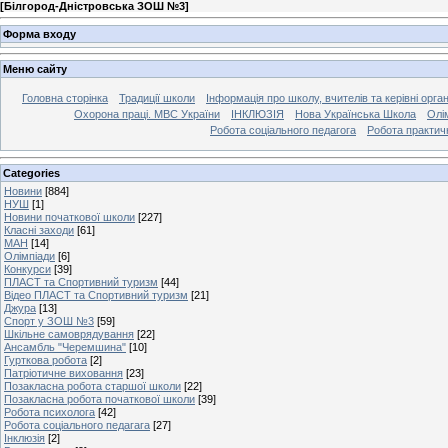
[
Білгород-Дністровська ЗОШ №3
]
Форма входу
Меню сайту
Головна сторінка
Традиції школи
Інформація про школу, вчителів та керівні орга
Охорона праці. МВС України
ІНКЛЮЗІЯ
Нова Українська Школа
Олі
Робота соціального педагога
Робота практич
Categories
Новини
[884]
НУШ
[1]
Новини початкової школи
[227]
Класні заходи
[61]
МАН
[14]
Олімпіади
[6]
Конкурси
[39]
ПЛАСТ та Спортивний туризм
[44]
Відео ПЛАСТ та Спортивний туризм
[21]
Джура
[13]
Спорт у ЗОШ №3
[59]
Шкільне самоврядування
[22]
Ансамбль "Черемшина"
[10]
Гурткова робота
[2]
Патріотичне виховання
[23]
Позакласна робота старшої школи
[22]
Позакласна робота початкової школи
[39]
Робота психолога
[42]
Робота соціального педагага
[27]
Інклюзія
[2]