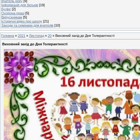
Вчитель року
[9]
Інформація для батьків
[19]
Булінг
[2]
Охорона праці
[5]
Випускникам
[5]
Історичні відео про школу
[21]
Заходи та семінари для вчителів
[10]
Головна
»
2021
»
Листопад
»
20
» Виховний захід до Дня Толерантності
Виховний захід до Дня Толерантності