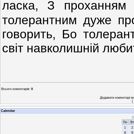
ласка, З проханням
толерантним дуже про
говорить, Бо толера
світ навколишній люби
Всього коментарів
:
0
Додавати коментарі м
[
Calendar
«
Пн
Вт
1
2
8
9