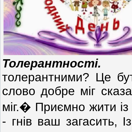
Толерантності.
Що
толерантними? Це бут
слово добре міг сказ
міг.� Приємно жити із
- гнів ваш загасить, 