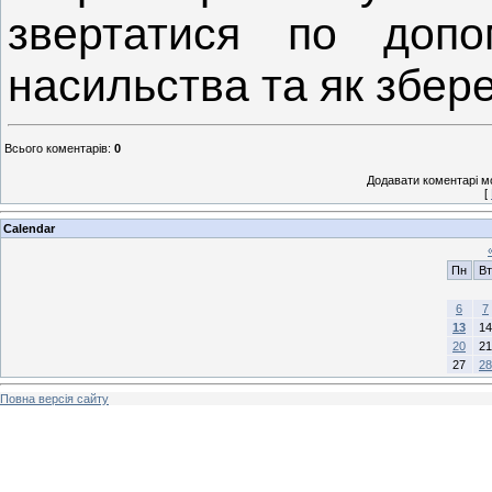
звертатися по допо
насильства та як збере
Всього коментарів
:
0
Додавати коментарі м
[
Calendar
Пн
Вт
6
7
13
14
20
21
27
28
Повна версія сайту