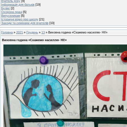
Вчитель року
[9]
Інформація для батьків
[19]
Булінг
[2]
Охорона праці
[5]
Випускникам
[5]
Історичні відео про школу
[21]
Заходи та семінари для вчителів
[10]
Головна
»
2021
»
Грудень
»
13
» Виховна година «Скажемо насиллю- НІ!»
Виховна година «Скажемо насиллю- НІ!»