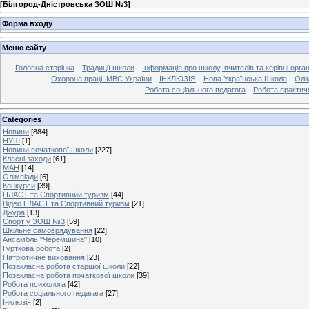
[
Білгород-Дністровська ЗОШ №3
]
Форма входу
Меню сайту
Головна сторінка
Традиції школи
Інформація про школу, вчителів та керівні орга
Охорона праці. МВС України
ІНКЛЮЗІЯ
Нова Українська Школа
Олі
Робота соціального педагога
Робота практич
Categories
Новини
[884]
НУШ
[1]
Новини початкової школи
[227]
Класні заходи
[61]
МАН
[14]
Олімпіади
[6]
Конкурси
[39]
ПЛАСТ та Спортивний туризм
[44]
Відео ПЛАСТ та Спортивний туризм
[21]
Джура
[13]
Спорт у ЗОШ №3
[59]
Шкільне самоврядування
[22]
Ансамбль "Черемшина"
[10]
Гурткова робота
[2]
Патріотичне виховання
[23]
Позакласна робота старшої школи
[22]
Позакласна робота початкової школи
[39]
Робота психолога
[42]
Робота соціального педагага
[27]
Інклюзія
[2]