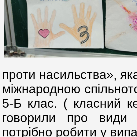
проти насильства», як
міжнародною спільнотою
5-Б клас. ( класний к
говорили про види 
потрібно робити у випа