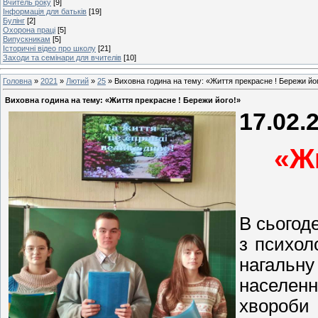
Вчитель року
[9]
Інформація для батьків
[19]
Булінг
[2]
Охорона праці
[5]
Випускникам
[5]
Історичні відео про школу
[21]
Заходи та семінари для вчителів
[10]
Головна
»
2021
»
Лютий
»
25
» Виховна година на тему: «Життя прекрасне ! Бережи йо
Виховна година на тему: «Життя прекрасне ! Бережи його!»
17.02.
«Ж
В сьогод
з психол
нагальну
населен
хвороби