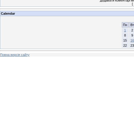
Додавати коментарі м
[
Calendar
Пн
Вт
1
2
8
9
15
16
22
23
Повна версія сайту