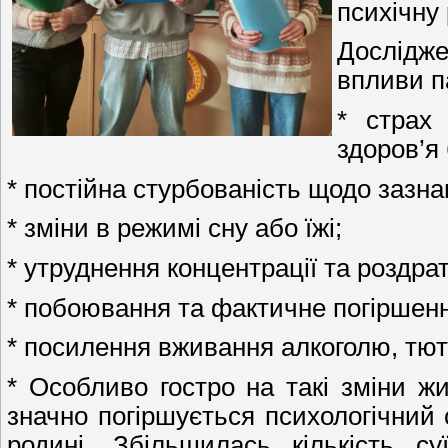
психічну
Дослідже
впливи п
* страх 
здоров’я
* постійна стурбованість щодо зазна
* зміни в режимі сну або їжі;
* утруднення концентрації та роздра
* побоювання та фактичне погіршення
* посилення вживання алкоголю, тют
* Особливо гостро на такі зміни жи
значно погіршується психологічний 
родині. Збільшилась кількість су