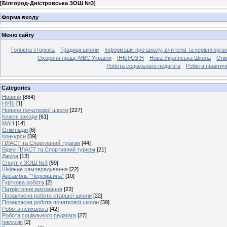
[
Білгород-Дністровська ЗОШ №3
]
Форма входу
Меню сайту
Головна сторінка
Традиції школи
Інформація про школу, вчителів та керівні орга
Охорона праці. МВС України
ІНКЛЮЗІЯ
Нова Українська Школа
Олі
Робота соціального педагога
Робота практич
Categories
Новини
[884]
НУШ
[1]
Новини початкової школи
[227]
Класні заходи
[61]
МАН
[14]
Олімпіади
[6]
Конкурси
[39]
ПЛАСТ та Спортивний туризм
[44]
Відео ПЛАСТ та Спортивний туризм
[21]
Джура
[13]
Спорт у ЗОШ №3
[59]
Шкільне самоврядування
[22]
Ансамбль "Черемшина"
[10]
Гурткова робота
[2]
Патріотичне виховання
[23]
Позакласна робота старшої школи
[22]
Позакласна робота початкової школи
[39]
Робота психолога
[42]
Робота соціального педагага
[27]
Інклюзія
[2]