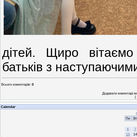
дітей. Щиро вітаєм
батьків з наступаючим
Всього коментарів
:
0
Додавати коментарі м
[
Calendar
Пн
Вт
6
7
13
14