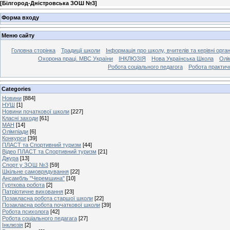
[
Білгород-Дністровська ЗОШ №3
]
Форма входу
Меню сайту
Головна сторінка
Традиції школи
Інформація про школу, вчителів та керівні орга
Охорона праці. МВС України
ІНКЛЮЗІЯ
Нова Українська Школа
Олі
Робота соціального педагога
Робота практич
Categories
Новини
[884]
НУШ
[1]
Новини початкової школи
[227]
Класні заходи
[61]
МАН
[14]
Олімпіади
[6]
Конкурси
[39]
ПЛАСТ та Спортивний туризм
[44]
Відео ПЛАСТ та Спортивний туризм
[21]
Джура
[13]
Спорт у ЗОШ №3
[59]
Шкільне самоврядування
[22]
Ансамбль "Черемшина"
[10]
Гурткова робота
[2]
Патріотичне виховання
[23]
Позакласна робота старшої школи
[22]
Позакласна робота початкової школи
[39]
Робота психолога
[42]
Робота соціального педагага
[27]
Інклюзія
[2]