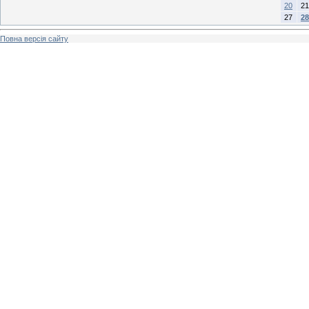
20
21
27
28
Повна версія сайту