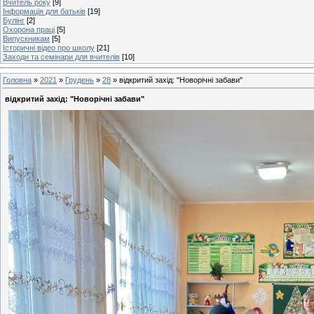
Вчитель року
[9]
Інформація для батьків
[19]
Булінг
[2]
Охорона праці
[5]
Випускникам
[5]
Історичні відео про школу
[21]
Заходи та семінари для вчителів
[10]
Головна
»
2021
»
Грудень
»
28
» відкритий захід: "Новорічні забави"
відкритий захід: "Новорічні забави"